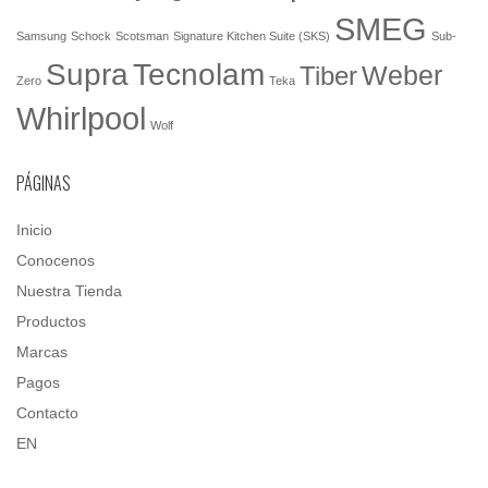
SMEG
Samsung
Schock
Scotsman
Signature Kitchen Suite (SKS)
Sub-
Tecnolam
Supra
Weber
Tiber
Zero
Teka
Whirlpool
Wolf
PÁGINAS
Inicio
Conocenos
Nuestra Tienda
Productos
Marcas
Pagos
Contacto
EN