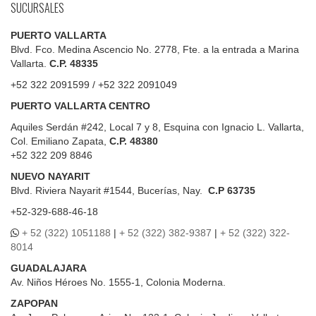
SUCURSALES
PUERTO VALLARTA
Blvd. Fco. Medina Ascencio No. 2778, Fte. a la entrada a Marina
Vallarta.
C.P. 48335
+52 322 2091599 / +52 322 2091049
PUERTO VALLARTA CENTRO
Aquiles Serdán #242, Local 7 y 8, Esquina con Ignacio L. Vallarta,
Col. Emiliano Zapata,
C.P. 48380
+52 322 209 8846
NUEVO NAYARIT
Blvd.
Riviera Nayarit #1544, Bucerías, Nay.
C.P 63735
+52-329-688-46-18
+ 52 (322) 1051188
|
+ 52 (322) 382-9387
|
+ 52 (322) 322-
8014
GUADALAJARA
Av. Niños Héroes No. 1555-1, Colonia Moderna.
ZAPOPAN