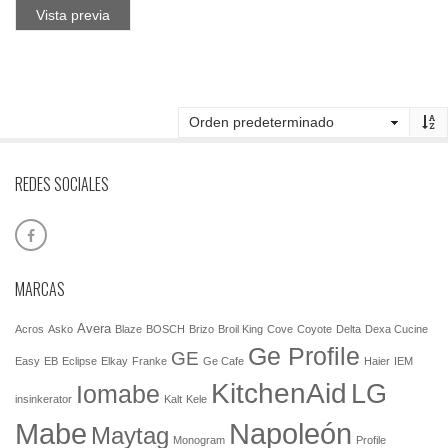
Vista previa
REDES SOCIALES
MARCAS
Avera
Acros
Asko
Blaze
BOSCH
Brizo
Broil King
Cove
Coyote
Delta
Dexa Cucine
Ge Profile
GE
Easy
EB
Eclipse
Elkay
Franke
Ge Cafe
Haier
IEM
KitchenAid
LG
Iomabe
insinkerator
Kalt
Kele
Mabe
Napoleón
Maytag
Monogram
Profile