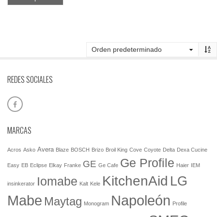
REDES SOCIALES
MARCAS
Avera
Acros
Asko
Blaze
BOSCH
Brizo
Broil King
Cove
Coyote
Delta
Dexa Cucine
Ge Profile
GE
Easy
EB
Eclipse
Elkay
Franke
Ge Cafe
Haier
IEM
KitchenAid
LG
Iomabe
insinkerator
Kalt
Kele
Mabe
Napoleón
Maytag
Monogram
Profile