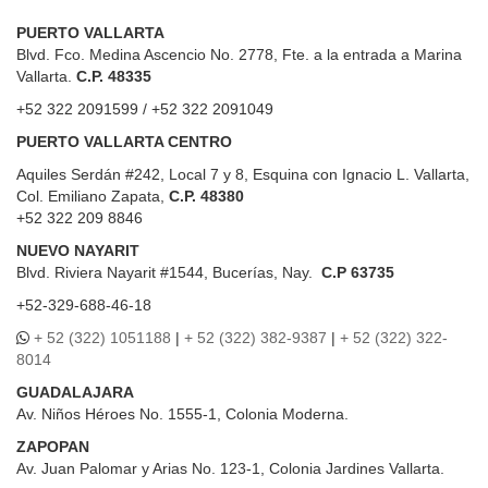
PUERTO VALLARTA
Blvd. Fco. Medina Ascencio No. 2778, Fte. a la entrada a Marina
Vallarta.
C.P. 48335
+52 322 2091599 / +52 322 2091049
PUERTO VALLARTA CENTRO
Aquiles Serdán #242, Local 7 y 8, Esquina con Ignacio L. Vallarta,
Col. Emiliano Zapata,
C.P. 48380
+52 322 209 8846
NUEVO NAYARIT
Blvd.
Riviera Nayarit #1544, Bucerías, Nay.
C.P 63735
+52-329-688-46-18
+ 52 (322) 1051188
|
+ 52 (322) 382-9387
|
+ 52 (322) 322-
8014
GUADALAJARA
Av. Niños Héroes No. 1555-1, Colonia Moderna.
ZAPOPAN
Av. Juan Palomar y Arias No. 123-1, Colonia Jardines Vallarta.