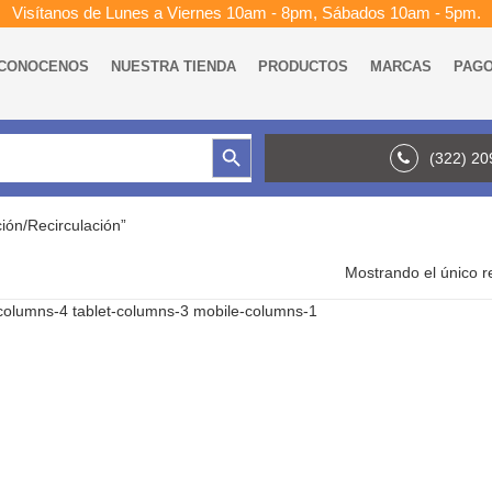
Visítanos de Lunes a Viernes 10am - 8pm, Sábados 10am - 5pm.
CONOCENOS
NUESTRA TIENDA
PRODUCTOS
MARCAS
PAG
Botón de búsqueda
(322) 2
ión/Recirculación”
Mostrando el único r
columns-4 tablet-columns-3 mobile-columns-1