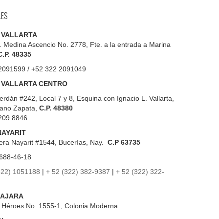
LES
 VALLARTA
. Medina Ascencio No. 2778, Fte. a la entrada a Marina
C.P. 48335
2091599 / +52 322 2091049
 VALLARTA CENTRO
erdán #242, Local 7 y 8, Esquina con Ignacio L. Vallarta,
iano Zapata,
C.P. 48380
209 8846
NAYARIT
era Nayarit #1544, Bucerías, Nay.
C.P 63735
688-46-18
322) 1051188
|
+ 52 (322) 382-9387
|
+ 52 (322) 322-
AJARA
s Héroes No. 1555-1, Colonia Moderna.