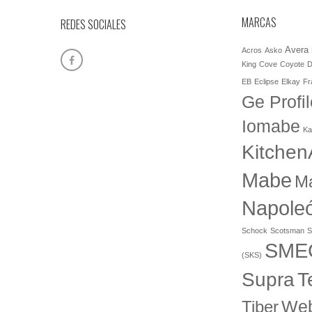
MARCAS
REDES SOCIALES
Avera
Acros
Asko
King
Cove
Coyote
D
EB
Eclipse
Elkay
Fr
Ge Profil
Iomabe
Ka
Kitchen
Mabe
M
Napole
Schock
Scotsman
S
SME
(SKS)
T
Supra
Web
Tiber