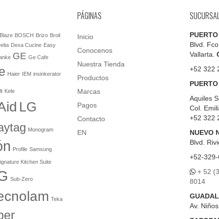
PÁGINAS
SUCURSA
PUERTO
Blaze
BOSCH
Brizo
Broil
Inicio
Blvd. Fco
elta
Dexa Cucine
Easy
Conocenos
Vallarta.
GE
anke
Ge Cafe
Nuestra Tienda
e
+52 322 
Haier
IEM
insinkerator
Productos
PUERTO
Marcas
lt
Kele
Aquiles S
Aid
LG
Pagos
Col. Emil
+52 322 
Contacto
aytag
Monogram
EN
NUEVO 
ón
Blvd.
Rivi
Profile
Samsung
+52-329-
ignature Kitchen Suite
+ 52 (
G
Sub-Zero
8014
ecnolam
GUADAL
Teka
Av. Niño
er