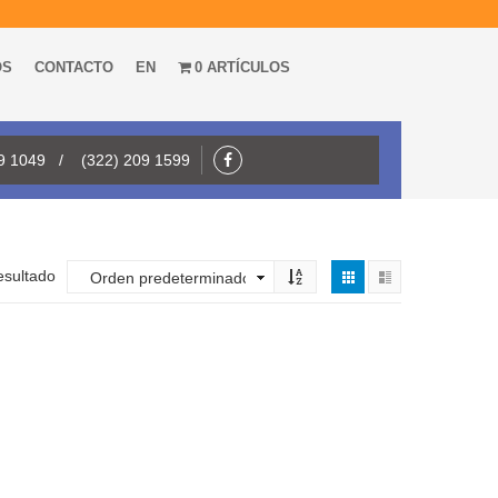
OS
CONTACTO
EN
0 ARTÍCULOS
09 1049 / (322) 209 1599
esultado