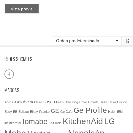
Vista previa
REDES SOCIALES
MARCAS
Avera
Acros
Asko
Blaze
BOSCH
Brizo
Broil King
Cove
Coyote
Delta
Dexa Cucine
Ge Profile
GE
Easy
EB
Eclipse
Elkay
Franke
Ge Cafe
Haier
IEM
KitchenAid
LG
Iomabe
insinkerator
Kalt
Kele