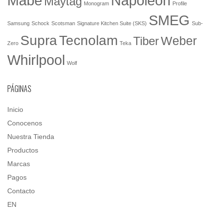
Mabe
Napoleón
Maytag
Monogram
Profile
SMEG
Samsung
Schock
Scotsman
Signature Kitchen Suite (SKS)
Sub-
Tecnolam
Supra
Weber
Tiber
Zero
Teka
Whirlpool
Wolf
PÁGINAS
Inicio
Conocenos
Nuestra Tienda
Productos
Marcas
Pagos
Contacto
EN