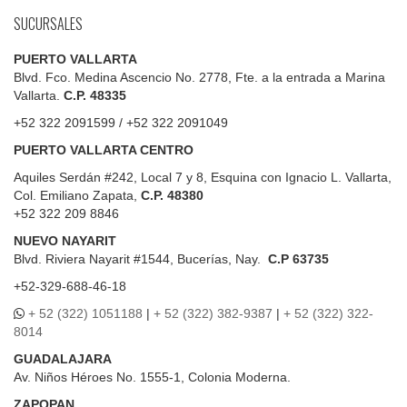
SUCURSALES
PUERTO VALLARTA
Blvd. Fco. Medina Ascencio No. 2778, Fte. a la entrada a Marina
Vallarta.
C.P. 48335
+52 322 2091599 / +52 322 2091049
PUERTO VALLARTA CENTRO
Aquiles Serdán #242, Local 7 y 8, Esquina con Ignacio L. Vallarta,
Col. Emiliano Zapata,
C.P. 48380
+52 322 209 8846
NUEVO NAYARIT
Blvd.
Riviera Nayarit #1544, Bucerías, Nay.
C.P 63735
+52-329-688-46-18
+ 52 (322) 1051188
|
+ 52 (322) 382-9387
|
+ 52 (322) 322-
8014
GUADALAJARA
Av. Niños Héroes No. 1555-1, Colonia Moderna.
ZAPOPAN