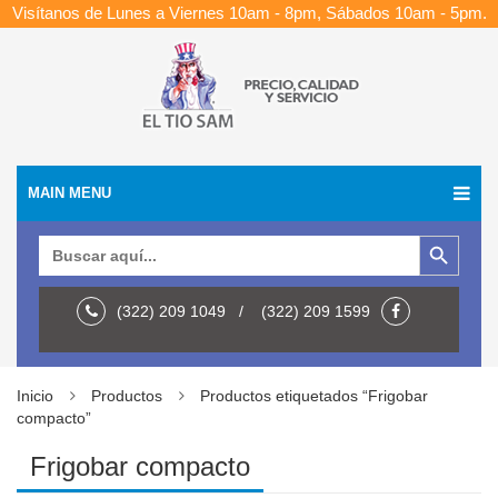
Visítanos de Lunes a Viernes 10am - 8pm, Sábados 10am - 5pm.
MAIN MENU
Botón de búsqueda
Buscar:
(322) 209 1049 / (322) 209 1599
Inicio
Productos
Productos etiquetados “Frigobar
compacto”
Frigobar compacto