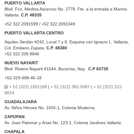
PUERTO VALLARTA
Blvd. Fco. Medina Ascencio No. 2778, Fte. a la entrada a Marina
Vallarta.
C.P. 48335
+52 322 2091599 / +52 322 2091049
PUERTO VALLARTA CENTRO
Aquiles Serdán #242, Local 7 y 8, Esquina con Ignacio L. Vallarta,
Col. Emiliano Zapata,
C.P. 48380
+52 322 209 8846
NUEVO NAYARIT
Blvd.
Riviera Nayarit #1544, Bucerías, Nay.
C.P 63735
+52-329-688-46-18
+ 52 (322) 1051188
|
+ 52 (322) 382-9387
|
+ 52 (322) 322-
8014
GUADALAJARA
Av. Niños Héroes No. 1555-1, Colonia Moderna.
ZAPOPAN
Av. Juan Palomar y Arias No. 123-1, Colonia Jardines Vallarta.
CHAPALA