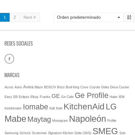
1
2
Next
REDES SOCIALES
MARCAS
Avera
Acros
Asko
Blaze
BOSCH
Brizo
Broil King
Cove
Coyote
Delta
Dexa Cucine
Ge Profile
GE
Easy
EB
Eclipse
Elkay
Franke
Ge Cafe
Haier
IEM
KitchenAid
LG
Iomabe
insinkerator
Kalt
Kele
Mabe
Napoleón
Maytag
Monogram
Profile
SMEG
Samsung
Schock
Scotsman
Signature Kitchen Suite (SKS)
Sub-