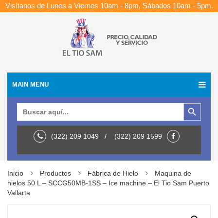
Visítanos de Lunes a Viernes 10am - 8pm, Sábados 10am - 5pm.
MAIN MENU
Botón de búsqueda
Buscar:
(322) 209 1049 / (322) 209 1599
Inicio
Productos
Fábrica de Hielo
Maquina de
hielos 50 L – SCCG50MB-1SS – Ice machine – El Tio Sam Puerto
Vallarta