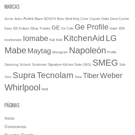
MARCAS
Avera
Acros
Asko
Blaze
BOSCH
Brizo
Broil King
Cove
Coyote
Delta
Dexa Cucine
Ge Profile
GE
Easy
EB
Eclipse
Elkay
Franke
Ge Cafe
Haier
IEM
KitchenAid
LG
Iomabe
insinkerator
Kalt
Kele
Mabe
Napoleón
Maytag
Monogram
Profile
SMEG
Samsung
Schock
Scotsman
Signature Kitchen Suite (SKS)
Sub-
Tecnolam
Supra
Weber
Tiber
Zero
Teka
Whirlpool
Wolf
PÁGINAS
Inicio
Conocenos