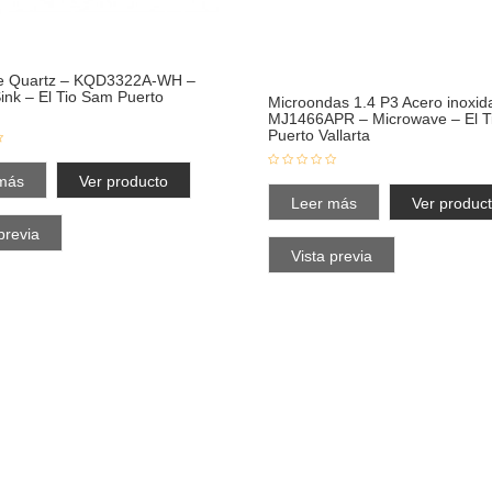
le Quartz – KQD3322A-WH –
ink – El Tio Sam Puerto
Microondas 1.4 P3 Acero inoxid
MJ1466APR – Microwave – El T
Puerto Vallarta
más
Ver producto
Leer más
Ver produc
previa
Vista previa