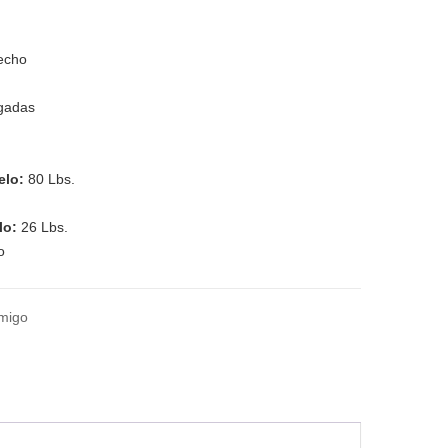
echo
lgadas
ielo:
80 Lbs.
lo:
26 Lbs.
o
amigo