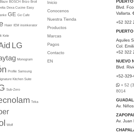
PUERTO
Blaze
BOSCH
Brizo
Broil
Inicio
Blvd. Fco
elta
Dexa Cucine
Easy
Conocenos
Vallarta.
GE
anke
Ge Cafe
Nuestra Tienda
e
+52 322 
Haier
IEM
insinkerator
Productos
PUERTO
Marcas
lt
Kele
Aquiles S
Aid
LG
Pagos
Col. Emil
+52 322 
Contacto
aytag
Monogram
EN
NUEVO 
ón
Blvd.
Rivi
Profile
Samsung
+52-329-
ignature Kitchen Suite
+ 52 (
G
Sub-Zero
8014
ecnolam
GUADAL
Teka
Av. Niño
er
ZAPOPA
ol
Av. Juan 
Wolf
CHAPAL