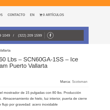
OS
CONTACTO
EN
0 ARTÍCULOS
09 1049 / (322) 209 1599
allarta
 60 Lbs – SCN60GA-1SS – Ice
am Puerto Vallarta
Marca:
Scotsman
el mostrador de 15 pulgadas con 80 lbs. Producción
bs. Almacenamiento de hielo, luz interior, puerta de cierre
 flujo por gravedad: acero inoxidable