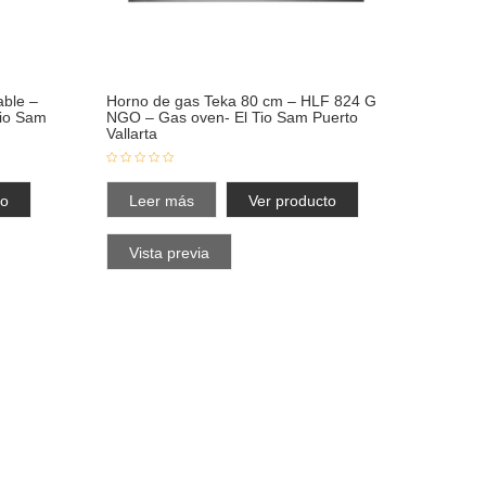
able –
Horno de gas Teka 80 cm – HLF 824 G
io Sam
NGO – Gas oven- El Tio Sam Puerto
Vallarta
to
Leer más
Ver producto
Vista previa