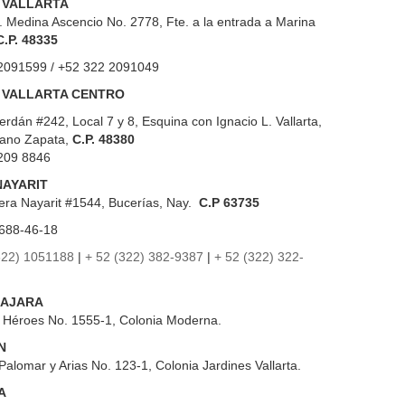
 VALLARTA
. Medina Ascencio No. 2778, Fte. a la entrada a Marina
C.P. 48335
2091599 / +52 322 2091049
 VALLARTA CENTRO
erdán #242, Local 7 y 8, Esquina con Ignacio L. Vallarta,
iano Zapata,
C.P. 48380
209 8846
NAYARIT
era Nayarit #1544, Bucerías, Nay.
C.P 63735
688-46-18
322) 1051188
|
+ 52 (322) 382-9387
|
+ 52 (322) 322-
AJARA
s Héroes No. 1555-1, Colonia Moderna.
N
Palomar y Arias No. 123-1, Colonia Jardines Vallarta.
A