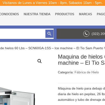
Visítanos de Lunes a Viernes 10am - 8pm, Sábados 10am - 5pm.
CONOCENOS
NUESTRA TIENDA
PRODUCTOS
MARCAS
PAG
Botón de búsqueda
(322) 2
de hielos 60 Lbs – SCN60GA-1SS – Ice machine – El Tio Sam Puerto V
Maquina de hielos
machine – El Tio S
Categoría:
Fábrica de Hielo
Máquina de hielo para debajo d
diaria de hielo en pepitas, 26 l
automático y tubo de drenaje de