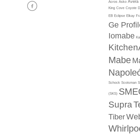
Avera
Acros
Asko
King
Cove
Coyote
D
EB
Eclipse
Elkay
Fr
Ge Profil
Iomabe
Ka
Kitchen
Mabe
M
Napole
Schock
Scotsman
S
SME
(SKS)
T
Supra
Web
Tiber
Whirlpo