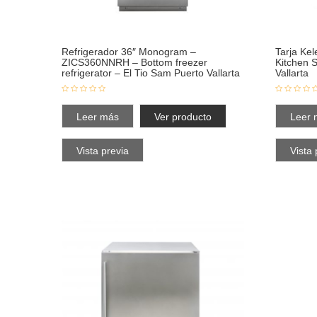
Refrigerador 36″ Monogram –
Tarja Ke
ZICS360NNRH – Bottom freezer
Kitchen S
refrigerator – El Tio Sam Puerto Vallarta
Vallarta
Leer más
Ver producto
Leer 
Vista previa
Vista 