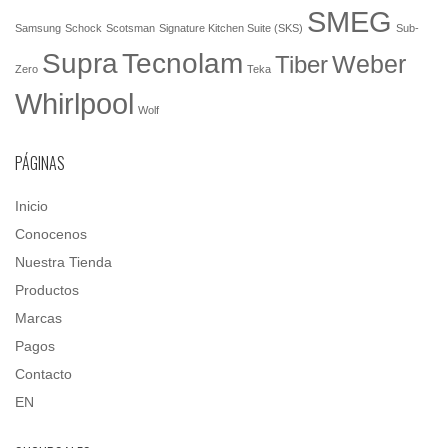
SMEG
Samsung
Schock
Scotsman
Signature Kitchen Suite (SKS)
Sub-
Tecnolam
Supra
Weber
Tiber
Zero
Teka
Whirlpool
Wolf
PÁGINAS
Inicio
Conocenos
Nuestra Tienda
Productos
Marcas
Pagos
Contacto
EN