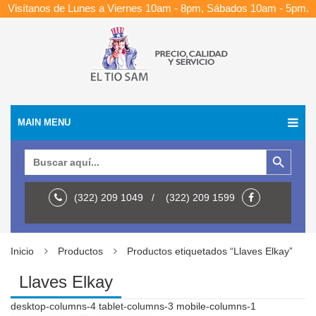
Visítanos de Lunes a Viernes 10am - 8pm, Sábados 10am - 5pm.
MAIN MENU
Botón de búsqueda
Buscar:
(322) 209 1049 / (322) 209 1599
Inicio
Productos
Productos etiquetados “Llaves Elkay”
Llaves Elkay
desktop-columns-4 tablet-columns-3 mobile-columns-1