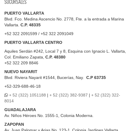
SUCURSALES
PUERTO VALLARTA
Blvd. Fco. Medina Ascencio No. 2778, Fte. a la entrada a Marina
Vallarta.
C.P. 48335
+52 322 2091599 / +52 322 2091049
PUERTO VALLARTA CENTRO
Aquiles Serdán #242, Local 7 y 8, Esquina con Ignacio L. Vallarta,
Col. Emiliano Zapata,
C.P. 48380
+52 322 209 8846
NUEVO NAYARIT
Blvd.
Riviera Nayarit #1544, Bucerías, Nay.
C.P 63735
+52-329-688-46-18
+ 52 (322) 1051188
|
+ 52 (322) 382-9387
|
+ 52 (322) 322-
8014
GUADALAJARA
Av. Niños Héroes No. 1555-1, Colonia Moderna.
ZAPOPAN
Av. Juan Palomar y Arias No. 123-1, Colonia Jardines Vallarta.