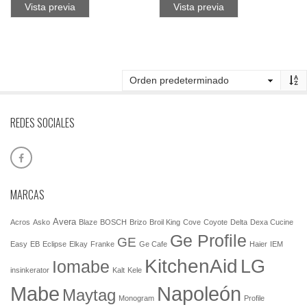
Vista previa
Vista previa
REDES SOCIALES
MARCAS
Avera
Acros
Asko
Blaze
BOSCH
Brizo
Broil King
Cove
Coyote
Delta
Dexa Cucine
Ge Profile
GE
Easy
EB
Eclipse
Elkay
Franke
Ge Cafe
Haier
IEM
KitchenAid
LG
Iomabe
insinkerator
Kalt
Kele
Mabe
Napoleón
Maytag
Monogram
Profile