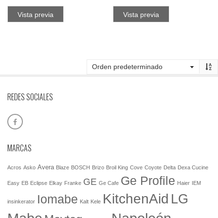
Vista previa
Vista previa
REDES SOCIALES
MARCAS
Avera
Acros
Asko
Blaze
BOSCH
Brizo
Broil King
Cove
Coyote
Delta
Dexa Cucine
Ge Profile
GE
Easy
EB
Eclipse
Elkay
Franke
Ge Cafe
Haier
IEM
KitchenAid
LG
Iomabe
insinkerator
Kalt
Kele