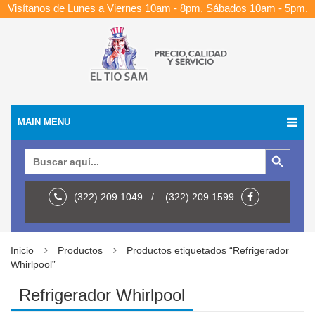
Visítanos de Lunes a Viernes 10am - 8pm, Sábados 10am - 5pm.
MAIN MENU
Botón de búsqueda
Buscar:
(322) 209 1049 / (322) 209 1599
Inicio
Productos
Productos etiquetados “Refrigerador
Whirlpool”
Refrigerador Whirlpool