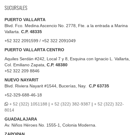
SUCURSALES
PUERTO VALLARTA
Blvd. Fco. Medina Ascencio No. 2778, Fte. a la entrada a Marina
Vallarta.
C.P. 48335
+52 322 2091599 / +52 322 2091049
PUERTO VALLARTA CENTRO
Aquiles Serdán #242, Local 7 y 8, Esquina con Ignacio L. Vallarta,
Col. Emiliano Zapata,
C.P. 48380
+52 322 209 8846
NUEVO NAYARIT
Blvd.
Riviera Nayarit #1544, Bucerías, Nay.
C.P 63735
+52-329-688-46-18
+ 52 (322) 1051188
|
+ 52 (322) 382-9387
|
+ 52 (322) 322-
8014
GUADALAJARA
Av. Niños Héroes No. 1555-1, Colonia Moderna.
ZAPOPAN