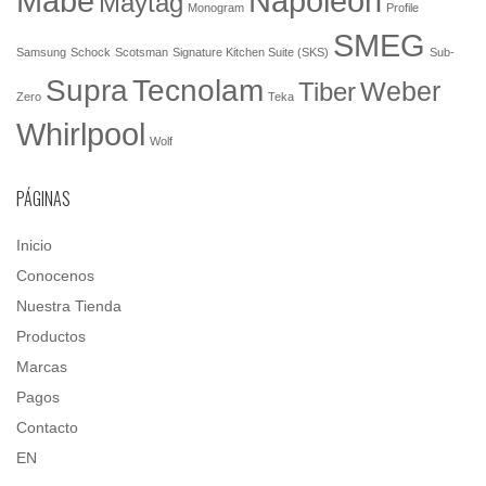
Mabe
Napoleón
Maytag
Monogram
Profile
SMEG
Samsung
Schock
Scotsman
Signature Kitchen Suite (SKS)
Sub-
Tecnolam
Supra
Weber
Tiber
Zero
Teka
Whirlpool
Wolf
PÁGINAS
Inicio
Conocenos
Nuestra Tienda
Productos
Marcas
Pagos
Contacto
EN