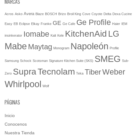
MARCAS
Avera
Acros
Asko
Blaze
BOSCH
Brizo
Broil King
Cove
Coyote
Delta
Dexa Cucine
Ge Profile
GE
Easy
EB
Eclipse
Elkay
Franke
Ge Cafe
Haier
IEM
KitchenAid
LG
Iomabe
insinkerator
Kalt
Kele
Mabe
Napoleón
Maytag
Monogram
Profile
SMEG
Samsung
Schock
Scotsman
Signature Kitchen Suite (SKS)
Sub-
Tecnolam
Supra
Weber
Tiber
Zero
Teka
Whirlpool
Wolf
PÁGINAS
Inicio
Conocenos
Nuestra Tienda