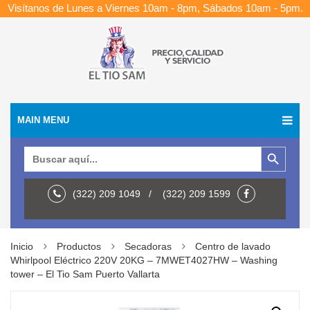
Visítanos de Lunes a Viernes 10am - 8pm, Sábados 10am - 5pm.
MAIN MENU
Botón de búsqueda
Buscar:
(322) 209 1049 / (322) 209 1599
Inicio
Productos
Secadoras
Centro de lavado
Whirlpool Eléctrico 220V 20KG – 7MWET4027HW – Washing
tower – El Tio Sam Puerto Vallarta