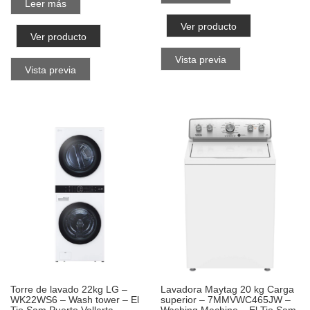
Leer más
Ver producto
Ver producto
Vista previa
Vista previa
Torre de lavado 22kg LG –
Lavadora Maytag 20 kg Carga
WK22WS6 – Wash tower – El
superior – 7MMVWC465JW –
Tio Sam Puerto Vallarta
Washing Machine – El Tio Sam