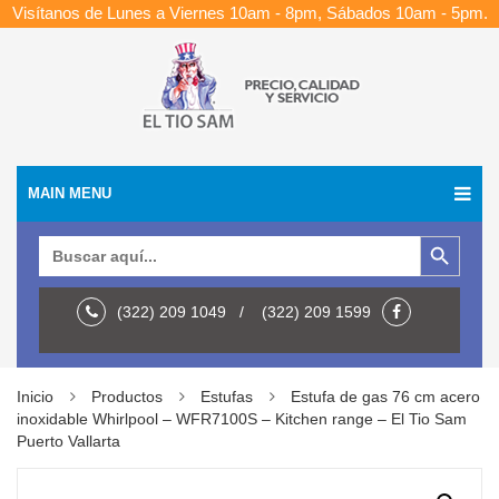
Visítanos de Lunes a Viernes 10am - 8pm, Sábados 10am - 5pm.
MAIN MENU
Botón de búsqueda
Buscar:
(322) 209 1049 / (322) 209 1599
Inicio
Productos
Estufas
Estufa de gas 76 cm acero
inoxidable Whirlpool – WFR7100S – Kitchen range – El Tio Sam
Puerto Vallarta