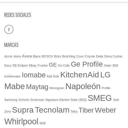
REDES SOCIALES
MARCAS
Avera
Acros
Asko
Blaze
BOSCH
Brizo
Broil King
Cove
Coyote
Delta
Dexa Cucine
Ge Profile
GE
Easy
EB
Eclipse
Elkay
Franke
Ge Cafe
Haier
IEM
KitchenAid
LG
Iomabe
insinkerator
Kalt
Kele
Mabe
Napoleón
Maytag
Monogram
Profile
SMEG
Samsung
Schock
Scotsman
Signature Kitchen Suite (SKS)
Sub-
Tecnolam
Supra
Weber
Tiber
Zero
Teka
Whirlpool
Wolf