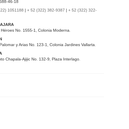
688-46-18
322) 1051188
|
+ 52 (322) 382-9387
|
+ 52 (322) 322-
AJARA
s Héroes No. 1555-1, Colonia Moderna.
N
Palomar y Arias No. 123-1, Colonia Jardines Vallarta.
A
to Chapala-Ajijic No. 132-9, Plaza Interlago.
pantes