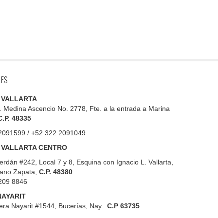
LES
 VALLARTA
. Medina Ascencio No. 2778, Fte. a la entrada a Marina
C.P. 48335
2091599 / +52 322 2091049
 VALLARTA CENTRO
erdán #242, Local 7 y 8, Esquina con Ignacio L. Vallarta,
iano Zapata,
C.P. 48380
209 8846
NAYARIT
era Nayarit #1544, Bucerías, Nay.
C.P 63735