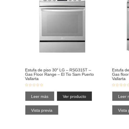
Estufa de piso 30″ LG – RSG315T –
Estufa d
Gas Floor Range – El Tio Sam Puerto
Gas floo
Vallarta
Vallarta
Leer más
Ver producto
Leer 
Vista previa
Vista 