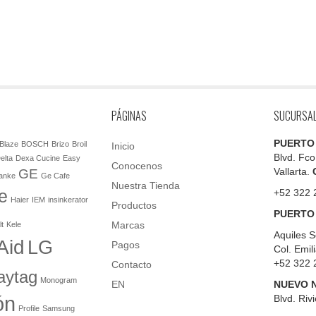
PÁGINAS
SUCURSA
PUERTO
Blaze
BOSCH
Brizo
Broil
Inicio
Blvd. Fco
elta
Dexa Cucine
Easy
Conocenos
Vallarta.
GE
anke
Ge Cafe
Nuestra Tienda
e
+52 322 
Haier
IEM
insinkerator
Productos
PUERTO
Marcas
lt
Kele
Aquiles S
Aid
LG
Pagos
Col. Emil
+52 322 
Contacto
aytag
Monogram
EN
NUEVO 
ón
Blvd.
Rivi
Profile
Samsung