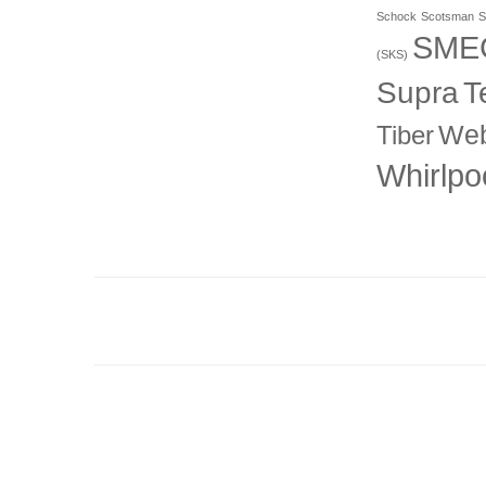
Schock
Scotsman
S
SME
(SKS)
T
Supra
Web
Tiber
Whirlpo
12 Me