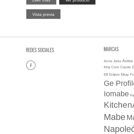
Leer más
Ver producto
Vista previa
MARCAS
REDES SOCIALES
Avera
Acros
Asko
King
Cove
Coyote
D
EB
Eclipse
Elkay
Fr
Ge Profil
Iomabe
Ka
Kitchen
Mabe
M
Napole