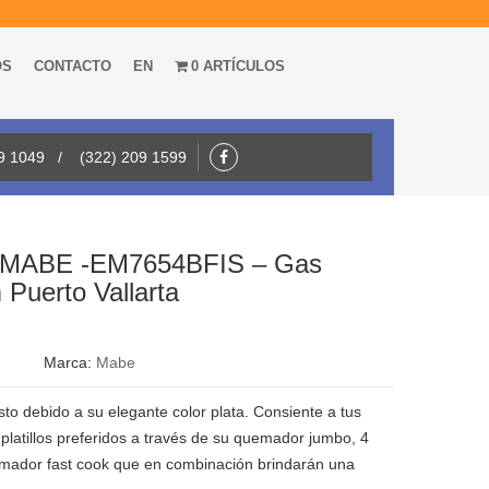
OS
CONTACTO
EN
0 ARTÍCULOS
09 1049 / (322) 209 1599
0″ MABE -EM7654BFIS – Gas
 Puerto Vallarta
Marca:
Mabe
to debido a su elegante color plata. Consiente a tus
platillos preferidos a través de su quemador jumbo, 4
mador fast cook que en combinación brindarán una