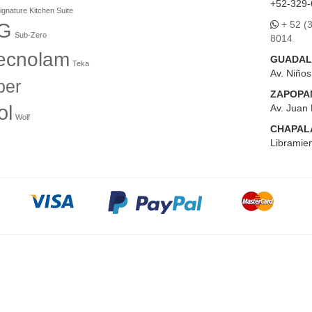
+52-329-
ignature Kitchen Suite
+ 52 (
G
Sub-Zero
8014
ecnolam
GUADAL
Teka
Av. Niño
er
ZAPOPA
ol
Av. Juan 
Wolf
CHAPAL
Libramien
ses sin Intereses pagando con Tarjetas de Crédito partici