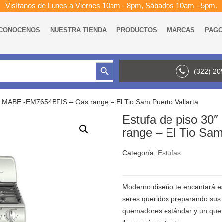
Visítanos de Lunes a Viernes 10am - 8pm, Sábados 10am - 5pm.
CONOCENOS
NUESTRA TIENDA
PRODUCTOS
MARCAS
PAG
Botón de búsqueda
(322) 2
0″ MABE -EM7654BFIS – Gas range – El Tio Sam Puerto Vallarta
Estufa de piso 3
range – El Tio Sam
Categoría:
Estufas
Moderno diseño te encantará es
seres queridos preparando sus 
quemadores estándar y un que