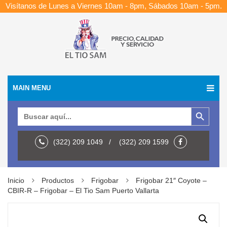
Visítanos de Lunes a Viernes 10am - 8pm, Sábados 10am - 5pm.
MAIN MENU
Botón de búsqueda
Buscar:
(322) 209 1049 / (322) 209 1599
Inicio
Productos
Frigobar
Frigobar 21″ Coyote –
CBIR-R – Frigobar – El Tio Sam Puerto Vallarta