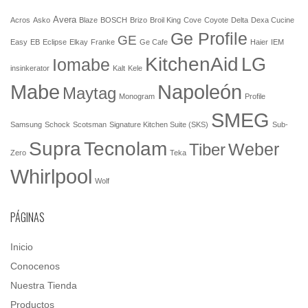
Avera
Acros
Asko
Blaze
BOSCH
Brizo
Broil King
Cove
Coyote
Delta
Dexa Cucine
Ge Profile
GE
Easy
EB
Eclipse
Elkay
Franke
Ge Cafe
Haier
IEM
KitchenAid
LG
Iomabe
insinkerator
Kalt
Kele
Mabe
Napoleón
Maytag
Monogram
Profile
SMEG
Samsung
Schock
Scotsman
Signature Kitchen Suite (SKS)
Sub-
Tecnolam
Supra
Weber
Tiber
Zero
Teka
Whirlpool
Wolf
PÁGINAS
Inicio
Conocenos
Nuestra Tienda
Productos