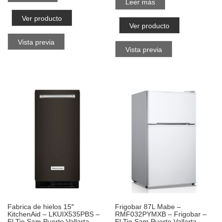
Leer más
Ver producto
Ver producto
Vista previa
Vista previa
Fabrica de hielos 15″
Frigobar 87L Mabe –
KitchenAid – LKUIX535PBS –
RMF032PYMXB – Frigobar –
El Tio Sam Puerto Vallarta
El Tio Sam Puerto Vallarta