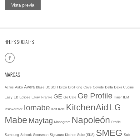
Vista previa
REDES SOCIALES
MARCAS
Avera
Acros
Asko
Blaze
BOSCH
Brizo
Broil King
Cove
Coyote
Delta
Dexa Cucine
Ge Profile
GE
Easy
EB
Eclipse
Elkay
Franke
Ge Cafe
Haier
IEM
KitchenAid
LG
Iomabe
insinkerator
Kalt
Kele
Mabe
Napoleón
Maytag
Monogram
Profile
SMEG
Samsung
Schock
Scotsman
Signature Kitchen Suite (SKS)
Sub-