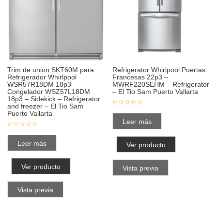
Trim de union SKT60M para
Refrigerator Whirlpool Puertas
Refrigerador Whirlpool
Francesas 22p3 –
WSR57R18DM 18p3 –
MWRF220SEHM – Refrigerator
Congelador WSZ57L18DM
– El Tio Sam Puerto Vallarta
18p3 – Sidekick – Refrigerator
and freezer – El Tio Sam
Puerto Vallarta
Leer más
Leer más
Ver producto
Ver producto
Vista previa
Vista previa