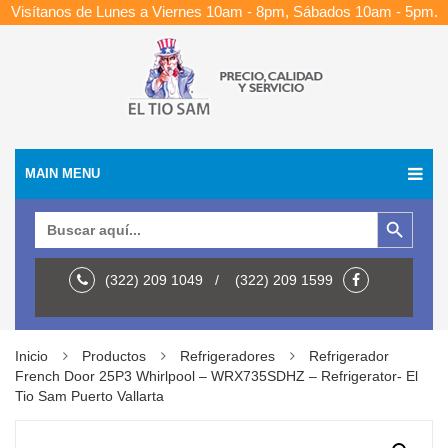
Visítanos de Lunes a Viernes 10am - 8pm, Sábados 10am - 5pm.
MAIN MENU
Botón de búsqueda
Buscar:
(322) 209 1049 / (322) 209 1599
Inicio
Productos
Refrigeradores
Refrigerador
French Door 25P3 Whirlpool – WRX735SDHZ – Refrigerator- El
Tio Sam Puerto Vallarta