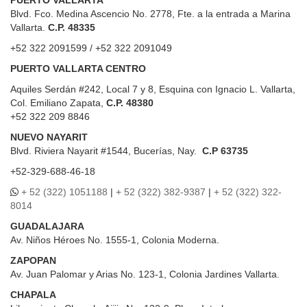
PUERTO VALLARTA
Blvd. Fco. Medina Ascencio No. 2778, Fte. a la entrada a Marina
Vallarta.
C.P. 48335
+52 322 2091599 / +52 322 2091049
PUERTO VALLARTA CENTRO
Aquiles Serdán #242, Local 7 y 8, Esquina con Ignacio L. Vallarta,
Col. Emiliano Zapata,
C.P. 48380
+52 322 209 8846
NUEVO NAYARIT
Blvd.
Riviera Nayarit #1544, Bucerías, Nay.
C.P 63735
+52-329-688-46-18
+ 52 (322) 1051188
|
+ 52 (322) 382-9387
|
+ 52 (322) 322-
8014
GUADALAJARA
Av. Niños Héroes No. 1555-1, Colonia Moderna.
ZAPOPAN
Av. Juan Palomar y Arias No. 123-1, Colonia Jardines Vallarta.
CHAPALA