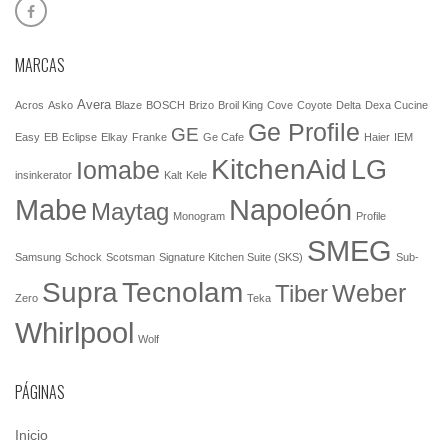
MARCAS
Avera
Acros
Asko
Blaze
BOSCH
Brizo
Broil King
Cove
Coyote
Delta
Dexa Cucine
Ge Profile
GE
Easy
EB
Eclipse
Elkay
Franke
Ge Cafe
Haier
IEM
KitchenAid
LG
Iomabe
insinkerator
Kalt
Kele
Mabe
Napoleón
Maytag
Monogram
Profile
SMEG
Samsung
Schock
Scotsman
Signature Kitchen Suite (SKS)
Sub-
Tecnolam
Supra
Weber
Tiber
Zero
Teka
Whirlpool
Wolf
PÁGINAS
Inicio