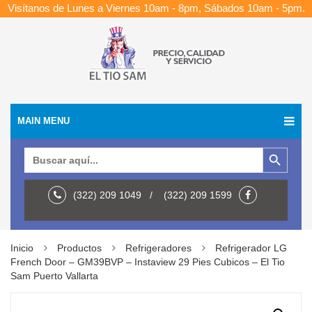
Visítanos de Lunes a Viernes 10am - 8pm, Sábados 10am - 5pm.
MAIN MENU
Botón de búsqueda
Buscar:
(322) 209 1049 / (322) 209 1599
Inicio
Productos
Refrigeradores
Refrigerador LG
French Door – GM39BVP – Instaview 29 Pies Cubicos – El Tio
Sam Puerto Vallarta