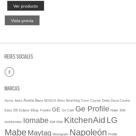
Ver producto
Vista previa
REDES SOCIALES
MARCAS
Avera
Acros
Asko
Blaze
BOSCH
Brizo
Broil King
Cove
Coyote
Delta
Dexa Cucine
Ge Profile
GE
Easy
EB
Eclipse
Elkay
Franke
Ge Cafe
Haier
IEM
KitchenAid
LG
Iomabe
insinkerator
Kalt
Kele
Mabe
Napoleón
Maytag
Monogram
Profile