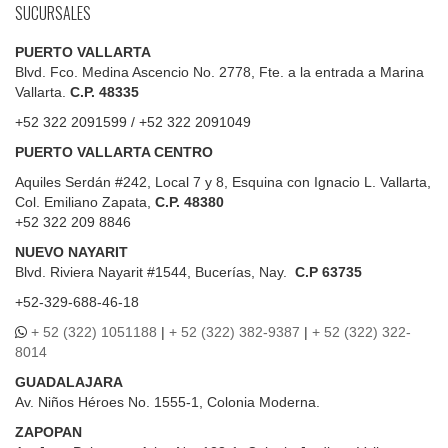
SUCURSALES
PUERTO VALLARTA
Blvd. Fco. Medina Ascencio No. 2778, Fte. a la entrada a Marina
Vallarta.
C.P. 48335
+52 322 2091599 / +52 322 2091049
PUERTO VALLARTA CENTRO
Aquiles Serdán #242, Local 7 y 8, Esquina con Ignacio L. Vallarta,
Col. Emiliano Zapata,
C.P. 48380
+52 322 209 8846
NUEVO NAYARIT
Blvd.
Riviera Nayarit #1544, Bucerías, Nay.
C.P 63735
+52-329-688-46-18
+ 52 (322) 1051188
|
+ 52 (322) 382-9387
|
+ 52 (322) 322-
8014
GUADALAJARA
Av. Niños Héroes No. 1555-1, Colonia Moderna.
ZAPOPAN