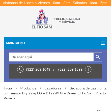
Visítanos de Lunes a Viernes 10am - 8pm, Sábados 10am - 5pm.
MAIN MENU
Botón de búsqueda
Buscar:
(322) 209 1049 / (322) 209 1599
Inicio
Productos
Lavadoras
Secadora de gas frontal
con sensor Dry 22kg LG – DT22WTG – Dryer- El Tio Sam Puerto
Vallarta