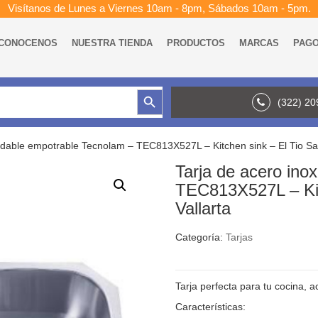
Visítanos de Lunes a Viernes 10am - 8pm, Sábados 10am - 5pm.
CONOCENOS
NUESTRA TIENDA
PRODUCTOS
MARCAS
PAG
Botón de búsqueda
(322) 2
xidable empotrable Tecnolam – TEC813X527L – Kitchen sink – El Tio Sa
Tarja de acero ino
TEC813X527L – Kit
Vallarta
Categoría:
Tarjas
Tarja perfecta para tu cocina, a
Características: