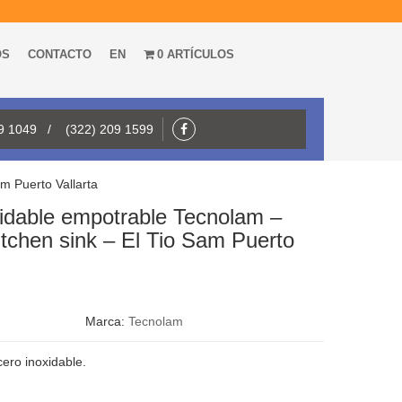
OS
CONTACTO
EN
0 ARTÍCULOS
09 1049 / (322) 209 1599
m Puerto Vallarta
xidable empotrable Tecnolam –
chen sink – El Tio Sam Puerto
Marca:
Tecnolam
cero inoxidable.