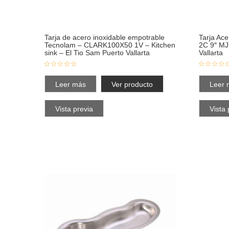
Tarja de acero inoxidable empotrable
Tarja Ac
Tecnolam – CLARK100X50 1V – Kitchen
2C 9″ MJ
sink – El Tio Sam Puerto Vallarta
Vallarta
Leer más
Ver producto
Leer 
Vista previa
Vista 