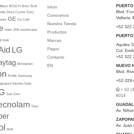
PUERTO
Blaze
BOSCH
Brizo
Broil
Inicio
Blvd. Fco
elta
Dexa Cucine
Easy
Conocenos
Vallarta.
GE
anke
Ge Cafe
Nuestra Tienda
e
+52 322 
Haier
IEM
insinkerator
Productos
PUERTO
Marcas
lt
Kele
Aquiles S
Aid
LG
Pagos
Col. Emil
+52 322 
Contacto
aytag
Monogram
EN
NUEVO 
ón
Blvd.
Rivi
Profile
Samsung
+52-329-
ignature Kitchen Suite
+ 52 (
G
Sub-Zero
8014
ecnolam
GUADAL
Teka
Av. Niño
er
ZAPOPA
ol
Av. Juan 
Wolf