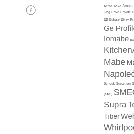
Avera
Acros
Asko
King
Cove
Coyote
D
EB
Eclipse
Elkay
Fr
Ge Profil
Iomabe
Ka
Kitchen
Mabe
M
Napole
Schock
Scotsman
S
SME
(SKS)
T
Supra
Web
Tiber
Whirlpo