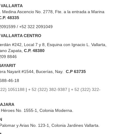
 VALLARTA
. Medina Ascencio No. 2778, Fte. a la entrada a Marina
C.P. 48335
2091599 / +52 322 2091049
 VALLARTA CENTRO
erdán #242, Local 7 y 8, Esquina con Ignacio L. Vallarta,
iano Zapata,
C.P. 48380
209 8846
NAYARIT
era Nayarit #1544, Bucerías, Nay.
C.P 63735
688-46-18
322) 1051188
|
+ 52 (322) 382-9387
|
+ 52 (322) 322-
AJARA
s Héroes No. 1555-1, Colonia Moderna.
N
Palomar y Arias No. 123-1, Colonia Jardines Vallarta.