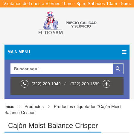
Visítanos de Lunes a Viernes 10am - 8pm, Sábados 10am - 5pm.
MAIN MENU
Botón de búsqueda
Buscar:
(322) 209 1049 / (322) 209 1599
Inicio
Productos
Productos etiquetados “Cajón Moist
Balance Crisper”
Cajón Moist Balance Crisper