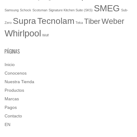
SMEG
Samsung
Schock
Scotsman
Signature Kitchen Suite (SKS)
Sub-
Tecnolam
Supra
Weber
Tiber
Zero
Teka
Whirlpool
Wolf
PÁGINAS
Inicio
Conocenos
Nuestra Tienda
Productos
Marcas
Pagos
Contacto
EN