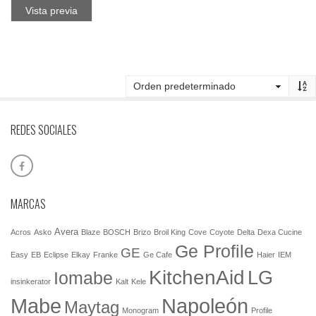
Vista previa
REDES SOCIALES
MARCAS
Avera
Acros
Asko
Blaze
BOSCH
Brizo
Broil King
Cove
Coyote
Delta
Dexa Cucine
Ge Profile
GE
Easy
EB
Eclipse
Elkay
Franke
Ge Cafe
Haier
IEM
KitchenAid
LG
Iomabe
insinkerator
Kalt
Kele
Mabe
Napoleón
Maytag
Monogram
Profile