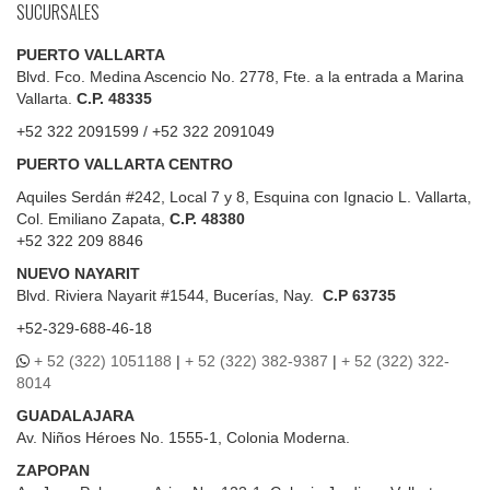
SUCURSALES
PUERTO VALLARTA
Blvd. Fco. Medina Ascencio No. 2778, Fte. a la entrada a Marina
Vallarta.
C.P. 48335
+52 322 2091599 / +52 322 2091049
PUERTO VALLARTA CENTRO
Aquiles Serdán #242, Local 7 y 8, Esquina con Ignacio L. Vallarta,
Col. Emiliano Zapata,
C.P. 48380
+52 322 209 8846
NUEVO NAYARIT
Blvd.
Riviera Nayarit #1544, Bucerías, Nay.
C.P 63735
+52-329-688-46-18
+ 52 (322) 1051188
|
+ 52 (322) 382-9387
|
+ 52 (322) 322-
8014
GUADALAJARA
Av. Niños Héroes No. 1555-1, Colonia Moderna.
ZAPOPAN