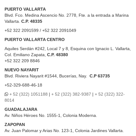
PUERTO VALLARTA
Blvd. Fco. Medina Ascencio No. 2778, Fte. a la entrada a Marina
Vallarta.
C.P. 48335
+52 322 2091599 / +52 322 2091049
PUERTO VALLARTA CENTRO
Aquiles Serdán #242, Local 7 y 8, Esquina con Ignacio L. Vallarta,
Col. Emiliano Zapata,
C.P. 48380
+52 322 209 8846
NUEVO NAYARIT
Blvd.
Riviera Nayarit #1544, Bucerías, Nay.
C.P 63735
+52-329-688-46-18
+ 52 (322) 1051188
|
+ 52 (322) 382-9387
|
+ 52 (322) 322-
8014
GUADALAJARA
Av. Niños Héroes No. 1555-1, Colonia Moderna.
ZAPOPAN
Av. Juan Palomar y Arias No. 123-1, Colonia Jardines Vallarta.