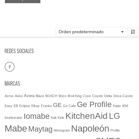
REDES SOCIALES
MARCAS
Avera
Acros
Asko
Blaze
BOSCH
Brizo
Broil King
Cove
Coyote
Delta
Dexa Cucine
Ge Profile
GE
Easy
EB
Eclipse
Elkay
Franke
Ge Cafe
Haier
IEM
KitchenAid
LG
Iomabe
insinkerator
Kalt
Kele
Mabe
Napoleón
Maytag
Monogram
Profile