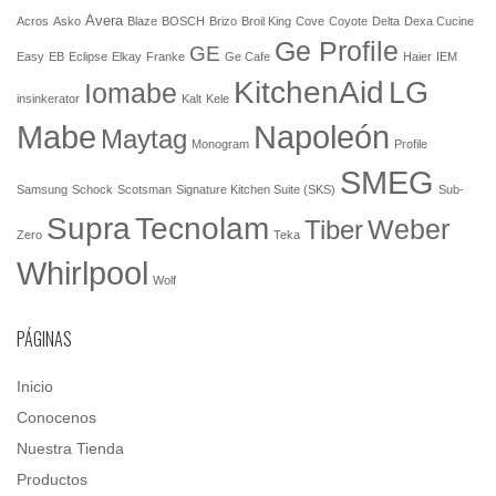
Avera
Acros
Asko
Blaze
BOSCH
Brizo
Broil King
Cove
Coyote
Delta
Dexa Cucine
Ge Profile
GE
Easy
EB
Eclipse
Elkay
Franke
Ge Cafe
Haier
IEM
KitchenAid
LG
Iomabe
insinkerator
Kalt
Kele
Mabe
Napoleón
Maytag
Monogram
Profile
SMEG
Samsung
Schock
Scotsman
Signature Kitchen Suite (SKS)
Sub-
Tecnolam
Supra
Weber
Tiber
Zero
Teka
Whirlpool
Wolf
PÁGINAS
Inicio
Conocenos
Nuestra Tienda
Productos