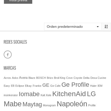
REDES SOCIALES
MARCAS
Avera
Acros
Asko
Blaze
BOSCH
Brizo
Broil King
Cove
Coyote
Delta
Dexa Cucine
Ge Profile
GE
Easy
EB
Eclipse
Elkay
Franke
Ge Cafe
Haier
IEM
KitchenAid
LG
Iomabe
insinkerator
Kalt
Kele
Mabe
Napoleón
Maytag
Monogram
Profile