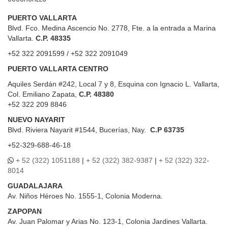
PUERTO VALLARTA
Blvd. Fco. Medina Ascencio No. 2778, Fte. a la entrada a Marina
Vallarta.
C.P. 48335
+52 322 2091599 / +52 322 2091049
PUERTO VALLARTA CENTRO
Aquiles Serdán #242, Local 7 y 8, Esquina con Ignacio L. Vallarta,
Col. Emiliano Zapata,
C.P. 48380
+52 322 209 8846
NUEVO NAYARIT
Blvd.
Riviera Nayarit #1544, Bucerías, Nay.
C.P 63735
+52-329-688-46-18
+ 52 (322) 1051188
|
+ 52 (322) 382-9387
|
+ 52 (322) 322-
8014
GUADALAJARA
Av. Niños Héroes No. 1555-1, Colonia Moderna.
ZAPOPAN
Av. Juan Palomar y Arias No. 123-1, Colonia Jardines Vallarta.