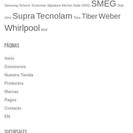
SMEG
Samsung
Schock
Scotsman
Signature Kitchen Suite (SKS)
Sub-
Tecnolam
Supra
Weber
Tiber
Zero
Teka
Whirlpool
Wolf
PÁGINAS
Inicio
Conocenos
Nuestra Tienda
Productos
Marcas
Pagos
Contacto
EN
SUCURSALES