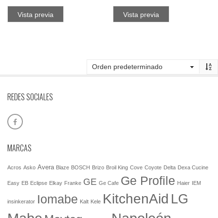
Vista previa
Vista previa
REDES SOCIALES
MARCAS
Avera
Acros
Asko
Blaze
BOSCH
Brizo
Broil King
Cove
Coyote
Delta
Dexa Cucine
Ge Profile
GE
Easy
EB
Eclipse
Elkay
Franke
Ge Cafe
Haier
IEM
KitchenAid
LG
Iomabe
insinkerator
Kalt
Kele