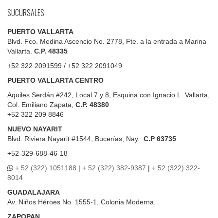
SUCURSALES
PUERTO VALLARTA
Blvd. Fco. Medina Ascencio No. 2778, Fte. a la entrada a Marina
Vallarta.
C.P. 48335
+52 322 2091599 / +52 322 2091049
PUERTO VALLARTA CENTRO
Aquiles Serdán #242, Local 7 y 8, Esquina con Ignacio L. Vallarta,
Col. Emiliano Zapata,
C.P. 48380
+52 322 209 8846
NUEVO NAYARIT
Blvd.
Riviera Nayarit #1544, Bucerías, Nay.
C.P 63735
+52-329-688-46-18
+ 52 (322) 1051188
|
+ 52 (322) 382-9387
|
+ 52 (322) 322-
8014
GUADALAJARA
Av. Niños Héroes No. 1555-1, Colonia Moderna.
ZAPOPAN