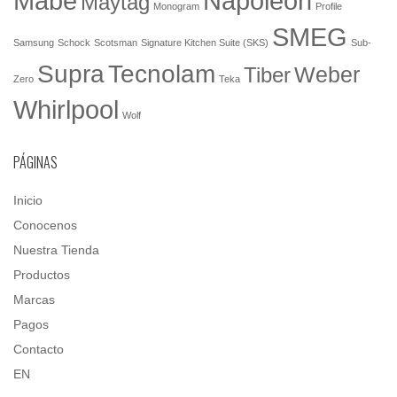
Mabe
Napoleón
Maytag
Monogram
Profile
SMEG
Samsung
Schock
Scotsman
Signature Kitchen Suite (SKS)
Sub-
Tecnolam
Supra
Weber
Tiber
Zero
Teka
Whirlpool
Wolf
PÁGINAS
Inicio
Conocenos
Nuestra Tienda
Productos
Marcas
Pagos
Contacto
EN