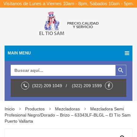
Visítanos de Lunes a Viernes 10am - 8pm, Sábados 10am - 5pm.
MAIN MENU
Botón de búsqueda
Buscar:
(322) 209 1049 / (322) 209 1599
Inicio
Productos
Mezcladoras
Mezcladora Semi
Profesional Negro/Dorado – Brizo – 63343LF-BLGL – El Tío Sam
Puerto Vallarta