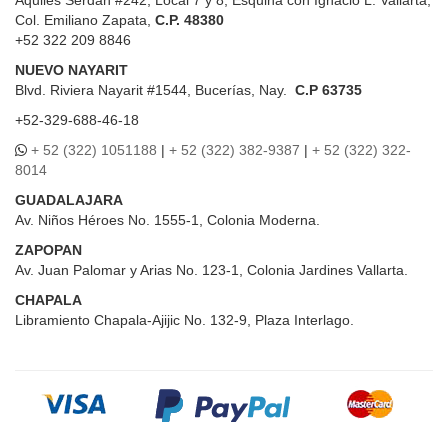
Aquiles Serdán #242, Local 7 y 8, Esquina con Ignacio L. Vallarta,
Col. Emiliano Zapata,
C.P. 48380
+52 322 209 8846
NUEVO NAYARIT
Blvd.
Riviera Nayarit #1544, Bucerías, Nay.
C.P 63735
+52-329-688-46-18
+ 52 (322) 1051188
|
+ 52 (322) 382-9387
|
+ 52 (322) 322-
8014
GUADALAJARA
Av. Niños Héroes No. 1555-1, Colonia Moderna.
ZAPOPAN
Av. Juan Palomar y Arias No. 123-1, Colonia Jardines Vallarta.
CHAPALA
Libramiento Chapala-Ajijic No. 132-9, Plaza Interlago.