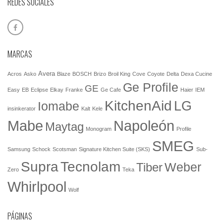
REDES SOCIALES
MARCAS
Avera
Acros
Asko
Blaze
BOSCH
Brizo
Broil King
Cove
Coyote
Delta
Dexa Cucine
Ge Profile
GE
Easy
EB
Eclipse
Elkay
Franke
Ge Cafe
Haier
IEM
KitchenAid
LG
Iomabe
insinkerator
Kalt
Kele
Mabe
Napoleón
Maytag
Monogram
Profile
SMEG
Samsung
Schock
Scotsman
Signature Kitchen Suite (SKS)
Sub-
Tecnolam
Supra
Weber
Tiber
Zero
Teka
Whirlpool
Wolf
PÁGINAS