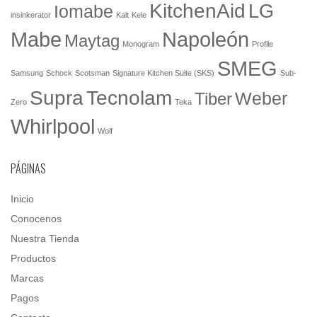
KitchenAid
LG
Iomabe
insinkerator
Kalt
Kele
Mabe
Napoleón
Maytag
Monogram
Profile
SMEG
Samsung
Schock
Scotsman
Signature Kitchen Suite (SKS)
Sub-
Tecnolam
Supra
Weber
Tiber
Zero
Teka
Whirlpool
Wolf
PÁGINAS
Inicio
Conocenos
Nuestra Tienda
Productos
Marcas
Pagos