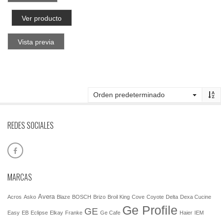
Ver producto
Vista previa
REDES SOCIALES
MARCAS
Avera
Acros
Asko
Blaze
BOSCH
Brizo
Broil King
Cove
Coyote
Delta
Dexa Cucine
Ge Profile
GE
Easy
EB
Eclipse
Elkay
Franke
Ge Cafe
Haier
IEM