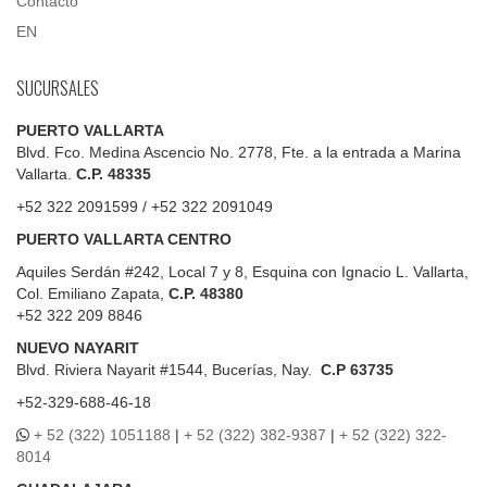
Contacto
EN
SUCURSALES
PUERTO VALLARTA
Blvd. Fco. Medina Ascencio No. 2778, Fte. a la entrada a Marina
Vallarta.
C.P. 48335
+52 322 2091599 / +52 322 2091049
PUERTO VALLARTA CENTRO
Aquiles Serdán #242, Local 7 y 8, Esquina con Ignacio L. Vallarta,
Col. Emiliano Zapata,
C.P. 48380
+52 322 209 8846
NUEVO NAYARIT
Blvd.
Riviera Nayarit #1544, Bucerías, Nay.
C.P 63735
+52-329-688-46-18
+ 52 (322) 1051188
|
+ 52 (322) 382-9387
|
+ 52 (322) 322-
8014