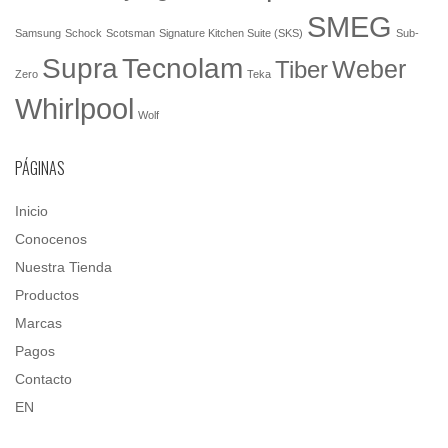
SMEG
Samsung
Schock
Scotsman
Signature Kitchen Suite (SKS)
Sub-
Tecnolam
Supra
Weber
Tiber
Zero
Teka
Whirlpool
Wolf
PÁGINAS
Inicio
Conocenos
Nuestra Tienda
Productos
Marcas
Pagos
Contacto
EN