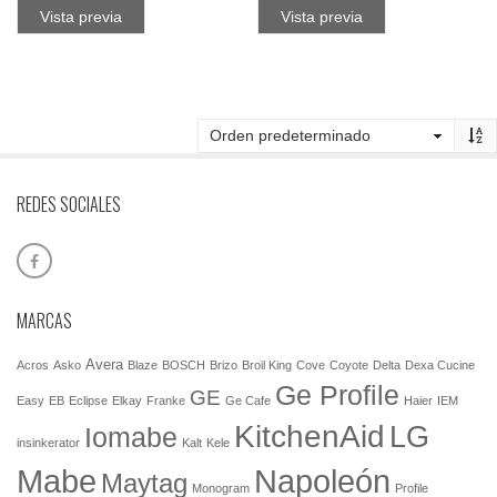
Vista previa
Vista previa
REDES SOCIALES
MARCAS
Avera
Acros
Asko
Blaze
BOSCH
Brizo
Broil King
Cove
Coyote
Delta
Dexa Cucine
Ge Profile
GE
Easy
EB
Eclipse
Elkay
Franke
Ge Cafe
Haier
IEM
KitchenAid
LG
Iomabe
insinkerator
Kalt
Kele
Mabe
Napoleón
Maytag
Monogram
Profile