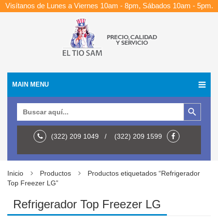
Visítanos de Lunes a Viernes 10am - 8pm, Sábados 10am - 5pm.
MAIN MENU
Botón de búsqueda
Buscar:
(322) 209 1049 / (322) 209 1599
Inicio
Productos
Productos etiquetados “Refrigerador
Top Freezer LG”
Refrigerador Top Freezer LG