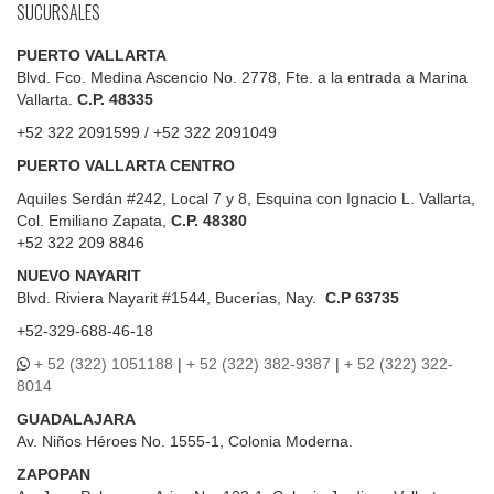
SUCURSALES
PUERTO VALLARTA
Blvd. Fco. Medina Ascencio No. 2778, Fte. a la entrada a Marina
Vallarta.
C.P. 48335
+52 322 2091599 / +52 322 2091049
PUERTO VALLARTA CENTRO
Aquiles Serdán #242, Local 7 y 8, Esquina con Ignacio L. Vallarta,
Col. Emiliano Zapata,
C.P. 48380
+52 322 209 8846
NUEVO NAYARIT
Blvd.
Riviera Nayarit #1544, Bucerías, Nay.
C.P 63735
+52-329-688-46-18
+ 52 (322) 1051188
|
+ 52 (322) 382-9387
|
+ 52 (322) 322-
8014
GUADALAJARA
Av. Niños Héroes No. 1555-1, Colonia Moderna.
ZAPOPAN