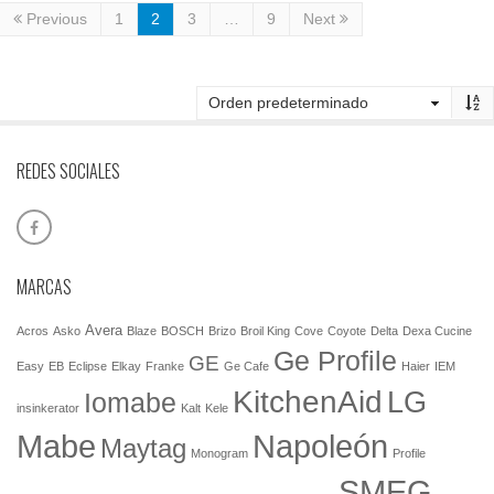
Previous
1
2
3
…
9
Next
REDES SOCIALES
MARCAS
Avera
Acros
Asko
Blaze
BOSCH
Brizo
Broil King
Cove
Coyote
Delta
Dexa Cucine
Ge Profile
GE
Easy
EB
Eclipse
Elkay
Franke
Ge Cafe
Haier
IEM
KitchenAid
LG
Iomabe
insinkerator
Kalt
Kele
Mabe
Napoleón
Maytag
Monogram
Profile
SMEG