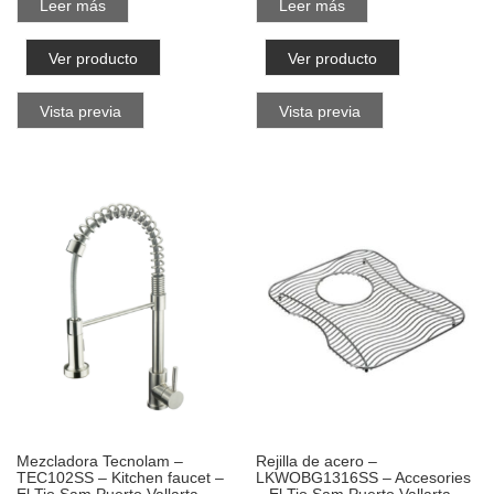
Leer más
Leer más
Ver producto
Ver producto
Vista previa
Vista previa
Mezcladora Tecnolam –
Rejilla de acero –
TEC102SS – Kitchen faucet –
LKWOBG1316SS – Accesories