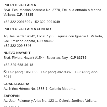
PUERTO VALLARTA
Blvd. Fco. Medina Ascencio No. 2778, Fte. a la entrada a Marina
Vallarta.
C.P. 48335
+52 322 2091599 / +52 322 2091049
PUERTO VALLARTA CENTRO
Aquiles Serdán #242, Local 7 y 8, Esquina con Ignacio L. Vallarta,
Col. Emiliano Zapata,
C.P. 48380
+52 322 209 8846
NUEVO NAYARIT
Blvd.
Riviera Nayarit #1544, Bucerías, Nay.
C.P 63735
+52-329-688-46-18
+ 52 (322) 1051188
|
+ 52 (322) 382-9387
|
+ 52 (322) 322-
8014
GUADALAJARA
Av. Niños Héroes No. 1555-1, Colonia Moderna.
ZAPOPAN
Av. Juan Palomar y Arias No. 123-1, Colonia Jardines Vallarta.