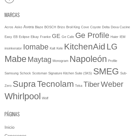
MARCAS
Avera
Acros
Asko
Blaze
BOSCH
Brizo
Broil King
Cove
Coyote
Delta
Dexa Cucine
Ge Profile
GE
Easy
EB
Eclipse
Elkay
Franke
Ge Cafe
Haier
IEM
KitchenAid
LG
Iomabe
insinkerator
Kalt
Kele
Mabe
Napoleón
Maytag
Monogram
Profile
SMEG
Samsung
Schock
Scotsman
Signature Kitchen Suite (SKS)
Sub-
Tecnolam
Supra
Weber
Tiber
Zero
Teka
Whirlpool
Wolf
PÁGINAS
Inicio
Conocenos