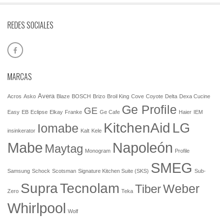
REDES SOCIALES
MARCAS
Avera
Acros
Asko
Blaze
BOSCH
Brizo
Broil King
Cove
Coyote
Delta
Dexa Cucine
Ge Profile
GE
Easy
EB
Eclipse
Elkay
Franke
Ge Cafe
Haier
IEM
KitchenAid
LG
Iomabe
insinkerator
Kalt
Kele
Mabe
Napoleón
Maytag
Monogram
Profile
SMEG
Samsung
Schock
Scotsman
Signature Kitchen Suite (SKS)
Sub-
Tecnolam
Supra
Weber
Tiber
Zero
Teka
Whirlpool
Wolf