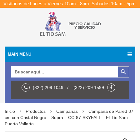
Visítanos de Lunes a Viernes 10am - 8pm, Sábados 10am - 5pm.
MAIN MENU
Botón de búsqueda
Buscar:
(322) 209 1049 / (322) 209 1599
Inicio
Productos
Campanas
Campana de Pared 87
cm con Cristal Negro – Supra – CC-87-SKYFALL – El Tío Sam
Puerto Vallarta