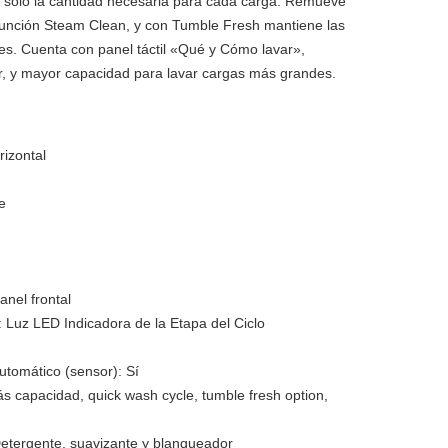
o sólo la cantidad necesaria para cada carga. Remueve
función Steam Clean, y con Tumble Fresh mantiene las
res. Cuenta con panel táctil «Qué y Cómo lavar»,
r, y mayor capacidad para lavar cargas más grandes.
rizontal
te
anel frontal
:
Luz LED Indicadora de la Etapa del Ciclo
utomático (sensor):
Sí
s capacidad, quick wash cycle, tumble fresh option,
etergente, suavizante y blanqueador