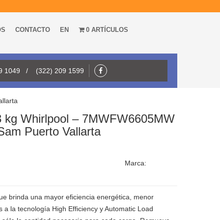
OS
CONTACTO
EN
0 ARTÍCULOS
09 1049 / (322) 209 1599
llarta
 23 kg Whirlpool – 7MWFW6605MW
Sam Puerto Vallarta
Marca:
que brinda una mayor eficiencia energética, menor
s a la tecnología High Efficiency y Automatic Load