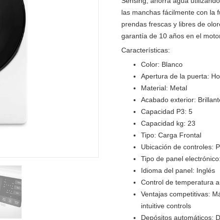
Sensing, ahorra agua utilizand
las manchas fácilmente con la 
prendas frescas y libres de olo
garantía de 10 años en el moto
Características:
Color:
Blanco
Apertura de la puerta:
Ho
Material:
Metal
Acabado exterior:
Brillan
Capacidad P3:
5
Capacidad kg:
23
Tipo:
Carga Frontal
Ubicación de controles:
P
Tipo de panel electrónico
Idioma del panel:
Inglés
Control de temperatura a
Ventajas competitivas:
Má
intuitive controls
Depósitos automáticos:
D