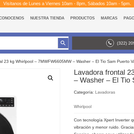
Visítanos de Lunes a Viernes 10am - 8pm, Sábados 10am - 5pm.
CONOCENOS
NUESTRA TIENDA
PRODUCTOS
MARCAS
PAG
Botón de búsqueda
(322) 2
tal 23 kg Whirlpool – 7MWFW6605MW – Washer – El Tio Sam Puerto Va
Lavadora frontal
– Washer – El Tio 
Categoría:
Lavadoras
Whirlpool
Con tecnología Xpert Inverter 
vibración y menor ruido. Gracia