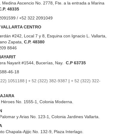
. Medina Ascencio No. 2778, Fte. a la entrada a Marina
C.P. 48335
2091599 / +52 322 2091049
 VALLARTA CENTRO
erdán #242, Local 7 y 8, Esquina con Ignacio L. Vallarta,
iano Zapata,
C.P. 48380
209 8846
NAYARIT
era Nayarit #1544, Bucerías, Nay.
C.P 63735
688-46-18
322) 1051188
|
+ 52 (322) 382-9387
|
+ 52 (322) 322-
AJARA
s Héroes No. 1555-1, Colonia Moderna.
N
Palomar y Arias No. 123-1, Colonia Jardines Vallarta.
A
to Chapala-Ajijic No. 132-9, Plaza Interlago.