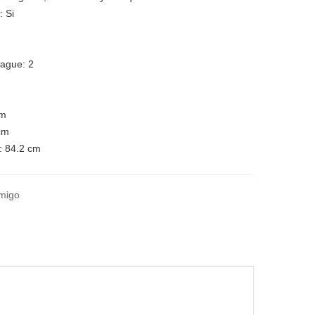
a:
Si
uague:
2
cm
 cm
: 84.2 cm
amigo