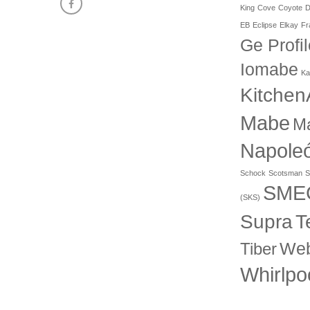
King
Cove
Coyote
D
EB
Eclipse
Elkay
Fr
Ge Profil
Iomabe
Ka
Kitchen
Mabe
M
Napole
Schock
Scotsman
S
SME
(SKS)
T
Supra
Web
Tiber
Whirlpo