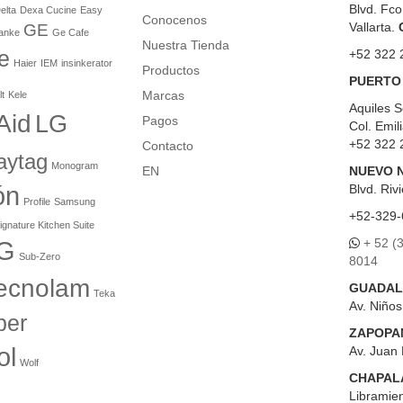
Blvd. Fco
elta
Dexa Cucine
Easy
Conocenos
Vallarta.
GE
anke
Ge Cafe
Nuestra Tienda
e
+52 322 
Haier
IEM
insinkerator
Productos
PUERTO
Marcas
lt
Kele
Aquiles S
Aid
LG
Pagos
Col. Emil
+52 322 
Contacto
aytag
Monogram
EN
NUEVO 
ón
Blvd.
Rivi
Profile
Samsung
+52-329-
ignature Kitchen Suite
+ 52 (
G
Sub-Zero
8014
ecnolam
GUADAL
Teka
Av. Niño
er
ZAPOPA
ol
Av. Juan 
Wolf
CHAPAL
Libramien