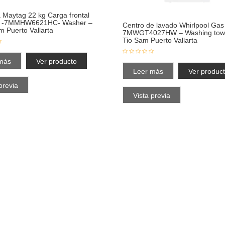
 Maytag 22 kg Carga frontal
ris -7MMHW6621HC- Washer –
Centro de lavado Whirlpool Gas
m Puerto Vallarta
7MWGT4027HW – Washing towe
Tio Sam Puerto Vallarta
más
Ver producto
Leer más
Ver produc
previa
Vista previa