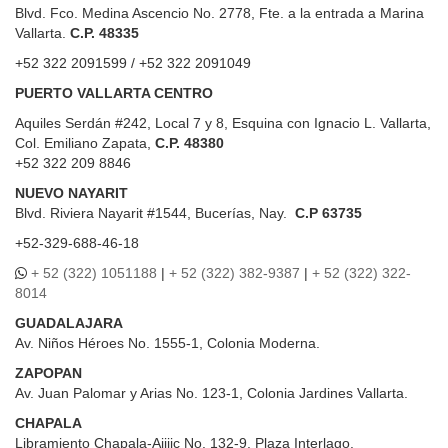
Blvd. Fco. Medina Ascencio No. 2778, Fte. a la entrada a Marina
Vallarta.
C.P. 48335
+52 322 2091599 / +52 322 2091049
PUERTO VALLARTA CENTRO
Aquiles Serdán #242, Local 7 y 8, Esquina con Ignacio L. Vallarta,
Col. Emiliano Zapata,
C.P. 48380
+52 322 209 8846
NUEVO NAYARIT
Blvd.
Riviera Nayarit #1544, Bucerías, Nay.
C.P 63735
+52-329-688-46-18
+ 52 (322) 1051188
|
+ 52 (322) 382-9387
|
+ 52 (322) 322-
8014
GUADALAJARA
Av. Niños Héroes No. 1555-1, Colonia Moderna.
ZAPOPAN
Av. Juan Palomar y Arias No. 123-1, Colonia Jardines Vallarta.
CHAPALA
Libramiento Chapala-Ajijic No. 132-9, Plaza Interlago.