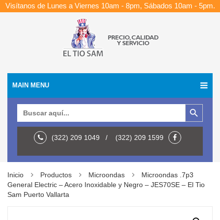
Visítanos de Lunes a Viernes 10am - 8pm, Sábados 10am - 5pm.
MAIN MENU
Botón de búsqueda
Buscar:
(322) 209 1049 / (322) 209 1599
Inicio
Productos
Microondas
Microondas .7p3
General Electric – Acero Inoxidable y Negro – JES70SE – El Tio
Sam Puerto Vallarta