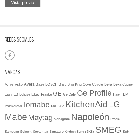
Vista previa
REDES SOCIALES
MARCAS
Avera
Acros
Asko
Blaze
BOSCH
Brizo
Broil King
Cove
Coyote
Delta
Dexa Cucine
Ge Profile
GE
Easy
EB
Eclipse
Elkay
Franke
Ge Cafe
Haier
IEM
KitchenAid
LG
Iomabe
insinkerator
Kalt
Kele
Mabe
Napoleón
Maytag
Monogram
Profile
SMEG
Samsung
Schock
Scotsman
Signature Kitchen Suite (SKS)
Sub-