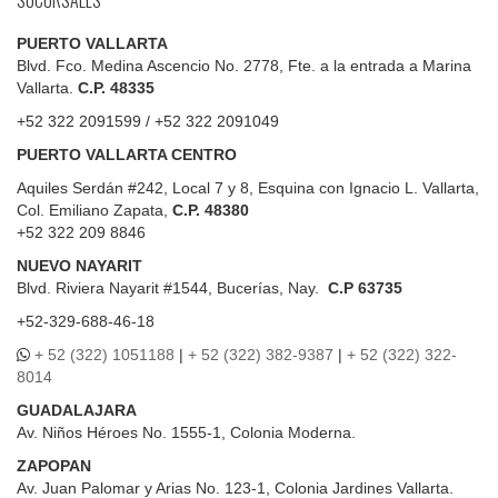
PUERTO VALLARTA
Blvd. Fco. Medina Ascencio No. 2778, Fte. a la entrada a Marina
Vallarta.
C.P. 48335
+52 322 2091599 / +52 322 2091049
PUERTO VALLARTA CENTRO
Aquiles Serdán #242, Local 7 y 8, Esquina con Ignacio L. Vallarta,
Col. Emiliano Zapata,
C.P. 48380
+52 322 209 8846
NUEVO NAYARIT
Blvd.
Riviera Nayarit #1544, Bucerías, Nay.
C.P 63735
+52-329-688-46-18
+ 52 (322) 1051188
|
+ 52 (322) 382-9387
|
+ 52 (322) 322-
8014
GUADALAJARA
Av. Niños Héroes No. 1555-1, Colonia Moderna.
ZAPOPAN
Av. Juan Palomar y Arias No. 123-1, Colonia Jardines Vallarta.