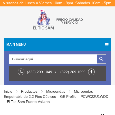
Visítanos de Lunes a Viernes 10am - 8pm, Sábados 10am - 5pm.
MAIN MENU
Botón de búsqueda
Buscar:
(322) 209 1049 / (322) 209 1599
Inicio
Productos
Microondas
Microondas
Empotrable de 2.2 Pies Cúbicos – GE Profile – PCWK22U1WDD
– El Tío Sam Puerto Vallarta