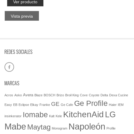
Ver producto
Vista previa
REDES SOCIALES
MARCAS
Avera
Acros
Asko
Blaze
BOSCH
Brizo
Broil King
Cove
Coyote
Delta
Dexa Cucine
Ge Profile
GE
Easy
EB
Eclipse
Elkay
Franke
Ge Cafe
Haier
IEM
KitchenAid
LG
Iomabe
insinkerator
Kalt
Kele
Mabe
Napoleón
Maytag
Monogram
Profile