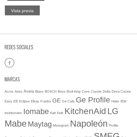
Vista previa
REDES SOCIALES
MARCAS
Avera
Acros
Asko
Blaze
BOSCH
Brizo
Broil King
Cove
Coyote
Delta
Dexa Cucine
Ge Profile
GE
Easy
EB
Eclipse
Elkay
Franke
Ge Cafe
Haier
IEM
KitchenAid
LG
Iomabe
insinkerator
Kalt
Kele
Mabe
Napoleón
Maytag
Monogram
Profile
SMEG