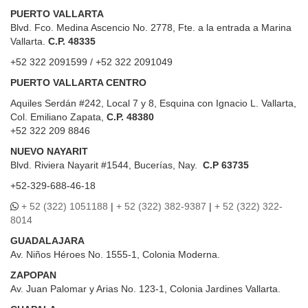
PUERTO VALLARTA
Blvd. Fco. Medina Ascencio No. 2778, Fte. a la entrada a Marina
Vallarta.
C.P. 48335
+52 322 2091599 / +52 322 2091049
PUERTO VALLARTA CENTRO
Aquiles Serdán #242, Local 7 y 8, Esquina con Ignacio L. Vallarta,
Col. Emiliano Zapata,
C.P. 48380
+52 322 209 8846
NUEVO NAYARIT
Blvd.
Riviera Nayarit #1544, Bucerías, Nay.
C.P 63735
+52-329-688-46-18
+ 52 (322) 1051188
|
+ 52 (322) 382-9387
|
+ 52 (322) 322-
8014
GUADALAJARA
Av. Niños Héroes No. 1555-1, Colonia Moderna.
ZAPOPAN
Av. Juan Palomar y Arias No. 123-1, Colonia Jardines Vallarta.