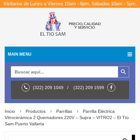
Visítanos de Lunes a Viernes 10am - 8pm, Sábados 10am - 5pm.
MAIN MENU
Botón de búsqueda
Buscar:
(322) 209 1049 / (322) 209 1599
Inicio
Productos
Parrillas
Parrilla Eléctrica
Vitrocerámica 2 Quemadores 220V – Supra – VITRO2 – El Tío
Sam Puerto Vallarta