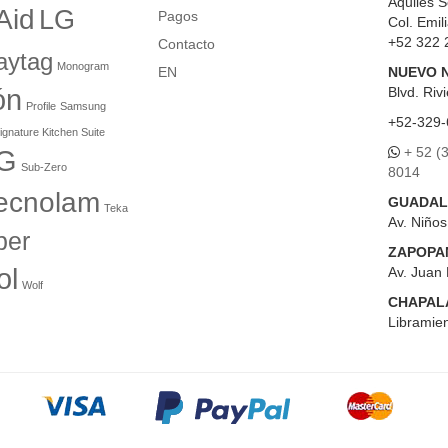
Aquiles S
Aid
LG
Pagos
Col. Emil
+52 322 
Contacto
aytag
Monogram
EN
NUEVO 
ón
Blvd.
Rivi
Profile
Samsung
+52-329-
ignature Kitchen Suite
+ 52 (
G
Sub-Zero
8014
ecnolam
GUADAL
Teka
Av. Niño
er
ZAPOPA
ol
Av. Juan 
Wolf
CHAPAL
Libramien