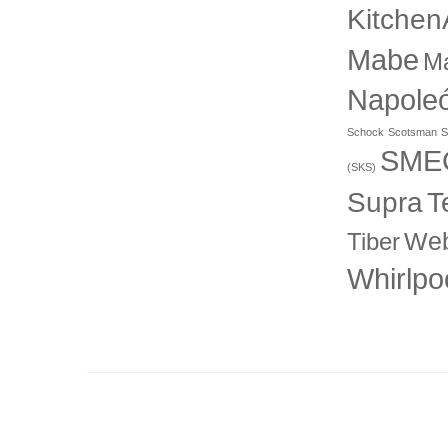
Kitchen
Mabe
M
Napole
Schock
Scotsman
S
SME
(SKS)
T
Supra
Web
Tiber
Whirlpo