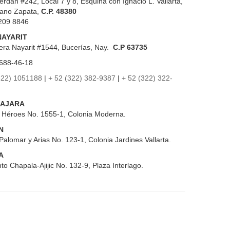
erdán #242, Local 7 y 8, Esquina con Ignacio L. Vallarta,
iano Zapata,
C.P. 48380
209 8846
NAYARIT
era Nayarit #1544, Bucerías, Nay.
C.P 63735
688-46-18
322) 1051188
|
+ 52 (322) 382-9387
|
+ 52 (322) 322-
AJARA
s Héroes No. 1555-1, Colonia Moderna.
N
Palomar y Arias No. 123-1, Colonia Jardines Vallarta.
A
to Chapala-Ajijic No. 132-9, Plaza Interlago.