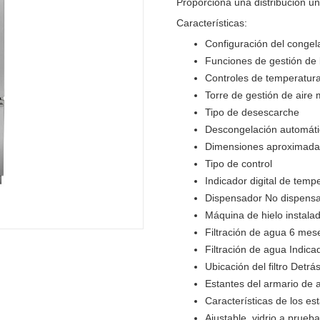
Proporciona una distribución uni
Características:
Configuración del congela
Funciones de gestión de 
Controles de temperatur
Torre de gestión de aire 
Tipo de desescarche
Descongelación automát
Dimensiones aproximadas (
Tipo de control
Indicador digital de tempe
Dispensador No dispens
Máquina de hielo instalad
Filtración de agua 6 m
Filtración de agua Indicado
Ubicación del filtro Detr
Estantes del armario de 
Características de los es
Ajustable, vidrio a prueb