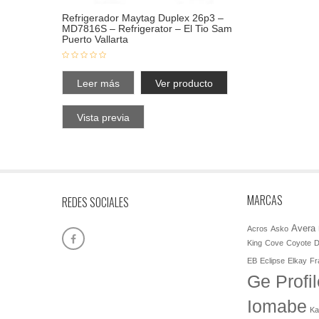
Refrigerador Maytag Duplex 26p3 –
MD7816S – Refrigerator – El Tio Sam
Puerto Vallarta
Leer más
Ver producto
Vista previa
MARCAS
REDES SOCIALES
Avera
Acros
Asko
King
Cove
Coyote
D
EB
Eclipse
Elkay
Fr
Ge Profil
Iomabe
Ka