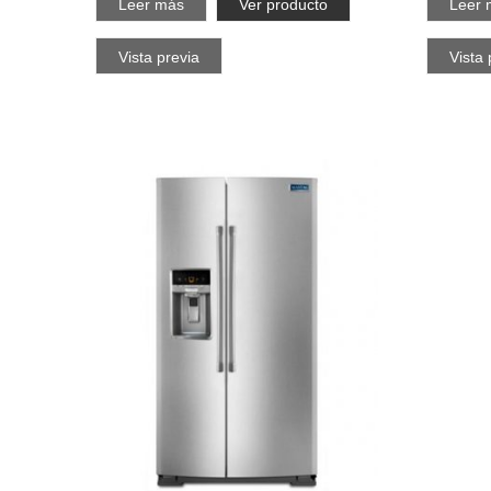
Leer más
Ver producto
Leer 
Vista previa
Vista 