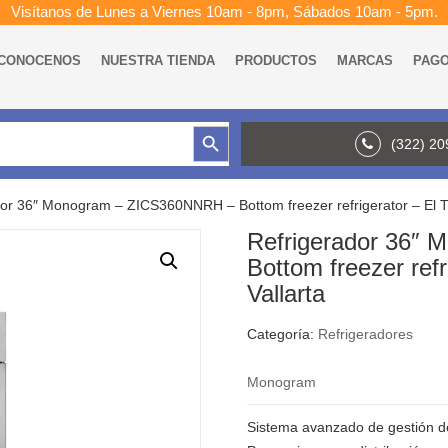
Visítanos de Lunes a Viernes 10am - 8pm, Sábados 10am - 5pm.
CONOCENOS
NUESTRA TIENDA
PRODUCTOS
MARCAS
PAG
Botón de búsqueda
(322) 2
or 36″ Monogram – ZICS360NNRH – Bottom freezer refrigerator – El T
Refrigerador 36″
Bottom freezer ref
Vallarta
Categoría:
Refrigeradores
Monogram
Sistema avanzado de gestión de