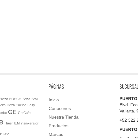
PÁGINAS
SUCURSA
PUERTO
Blaze
BOSCH
Brizo
Broil
Inicio
Blvd. Fco
elta
Dexa Cucine
Easy
Conocenos
Vallarta.
GE
anke
Ge Cafe
Nuestra Tienda
e
+52 322 
Haier
IEM
insinkerator
Productos
PUERTO
Marcas
lt
Kele