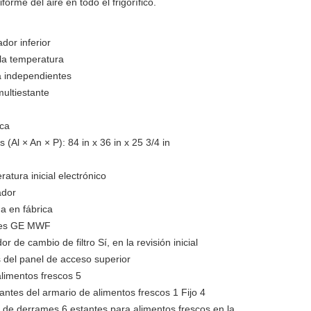
forme del aire en todo el frigorífico.
dor inferior
la temperatura
a independientes
multiestante
ica
Al × An × P): 84 in x 36 in x 25 3/4 in
ratura inicial electrónico
ador
a en fábrica
eses GE MWF
r de cambio de filtro Sí, en la revisión inicial
ás del panel de acceso superior
alimentos frescos 5
tantes del armario de alimentos frescos 1 Fijo 4
a de derrames 6 estantes para alimentos frescos en la