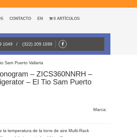
OS
CONTACTO
EN
0 ARTÍCULOS
09 1049 / (322) 209 1599
io Sam Puerto Vallarta
 Monogram – ZICS360NNRH –
rigerator – El Tio Sam Puerto
Marca:
 la temperatura de la torre de aire Multi-Rack