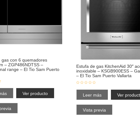
e gas con 6 quemadores
m – ZGP486NDTSS –
Estufa de gas KitchenAid 30″ ac
onal range – El Tio Sam Puerto
inoxidable – KSGB900ESS – Ga
– El Tio Sam Puerto Vallarta
más
Ver producto
Leer más
Ver produc
previa
Vista previa