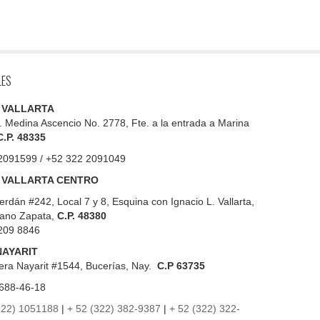
LES
 VALLARTA
. Medina Ascencio No. 2778, Fte. a la entrada a Marina
C.P. 48335
2091599 / +52 322 2091049
 VALLARTA CENTRO
erdán #242, Local 7 y 8, Esquina con Ignacio L. Vallarta,
iano Zapata,
C.P. 48380
209 8846
NAYARIT
era Nayarit #1544, Bucerías, Nay.
C.P 63735
688-46-18
322) 1051188
|
+ 52 (322) 382-9387
|
+ 52 (322) 322-