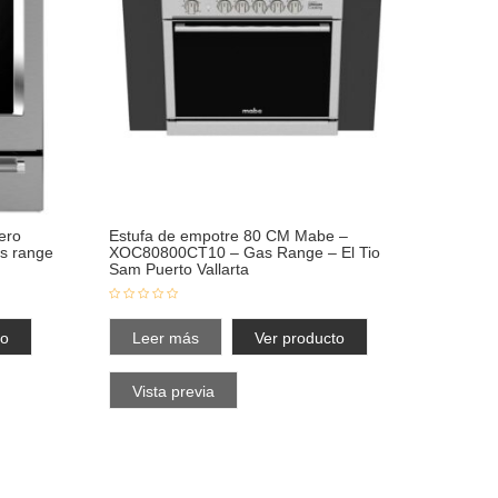
ero
Estufa de empotre 80 CM Mabe –
s range
XOC80800CT10 – Gas Range – El Tio
Sam Puerto Vallarta
to
Leer más
Ver producto
Vista previa