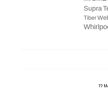
T
Supra
Web
Tiber
Whirlpo
12 Me