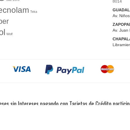
8014
ecnolam
GUADAL
Teka
Av. Niño
er
ZAPOPA
ol
Av. Juan 
Wolf
CHAPAL
Libramien
ses sin Intereses pagando con Tarjetas de Crédito partici
Copyright 2023© El Tío Sam Puerto Vallarta. Todos los derechos reservados.