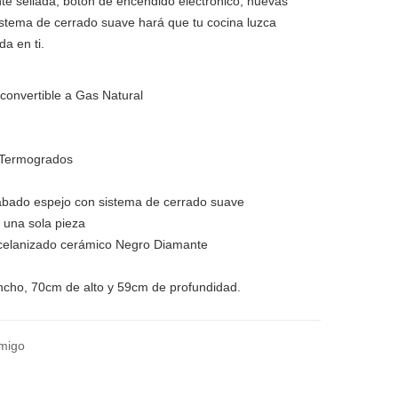
nte sellada, botón de encendido electrónico, nuevas
sistema de cerrado suave hará que tu cocina luzca
da en ti.
convertible a Gas Natural
 Termogrados
bado espejo con sistema de cerrado suave
e una sola pieza
rcelanizado cerámico Negro Diamante
cho, 70cm de alto y 59cm de profundidad.
amigo