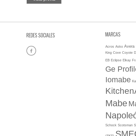
MARCAS
REDES SOCIALES
Avera
Acros
Asko
King
Cove
Coyote
D
EB
Eclipse
Elkay
Fr
Ge Profil
Iomabe
Ka
Kitchen
Mabe
M
Napole
Schock
Scotsman
S
SME
(SKS)