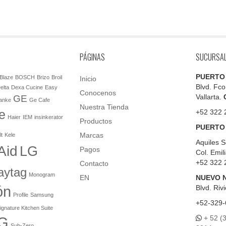
PÁGINAS
SUCURSA
PUERTO
Blaze
BOSCH
Brizo
Broil
Inicio
Blvd. Fco
elta
Dexa Cucine
Easy
Conocenos
Vallarta.
GE
anke
Ge Cafe
Nuestra Tienda
e
+52 322 
Haier
IEM
insinkerator
Productos
PUERTO
Marcas
lt
Kele
Aquiles S
Aid
LG
Pagos
Col. Emil
+52 322 
Contacto
aytag
Monogram
EN
NUEVO 
ón
Blvd.
Rivi
Profile
Samsung
+52-329-
ignature Kitchen Suite
+ 52 (
G
Sub-Zero