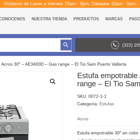
Visítanos de Lunes a Viernes 10am - 8pm, Sábados 10am - 5pm.
CONOCENOS
NUESTRA TIENDA
PRODUCTOS
MARCAS
PAG
Botón de búsqueda
(322) 2
 Acros 30″ – AE3400D – Gas range – El Tio Sam Puerto Vallarta
Estufa empotrable
range – El Tio Sam
SKU:
0072-1-1
Categoría:
Estufas
Acros
Estufa empotrable 30″ en color