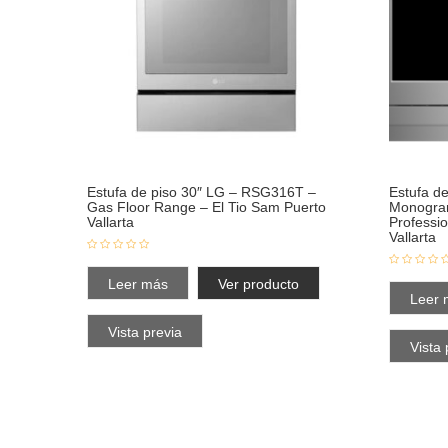
Estufa de piso 30″ LG – RSG316T –
Estufa d
Gas Floor Range – El Tio Sam Puerto
Monogra
Vallarta
Professi
Vallarta
Leer más
Ver producto
Leer 
Vista previa
Vista 