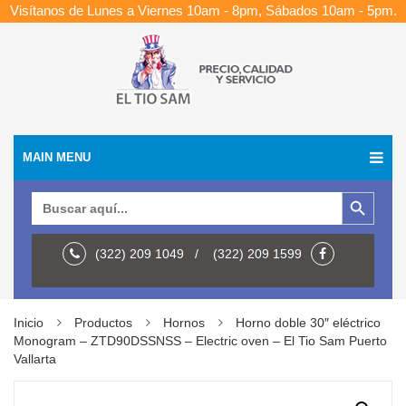
Visítanos de Lunes a Viernes 10am - 8pm, Sábados 10am - 5pm.
MAIN MENU
Botón de búsqueda
Buscar:
(322) 209 1049 / (322) 209 1599
Inicio
Productos
Hornos
Horno doble 30″ eléctrico
Monogram – ZTD90DSSNSS – Electric oven – El Tio Sam Puerto
Vallarta