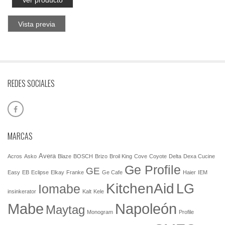
Vista previa
REDES SOCIALES
MARCAS
Avera
Acros
Asko
Blaze
BOSCH
Brizo
Broil King
Cove
Coyote
Delta
Dexa Cucine
Ge Profile
GE
Easy
EB
Eclipse
Elkay
Franke
Ge Cafe
Haier
IEM
KitchenAid
LG
Iomabe
insinkerator
Kalt
Kele
Mabe
Napoleón
Maytag
Monogram
Profile