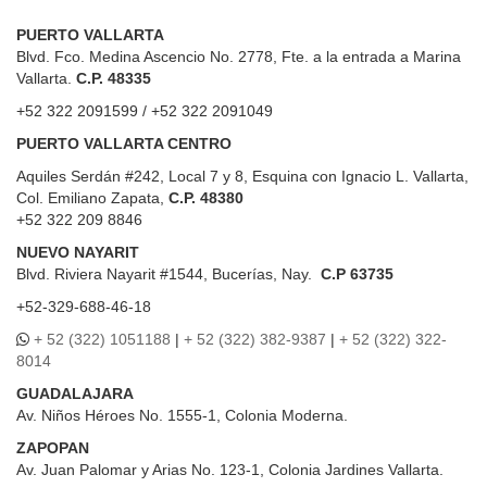
PUERTO VALLARTA
Blvd. Fco. Medina Ascencio No. 2778, Fte. a la entrada a Marina
Vallarta.
C.P. 48335
+52 322 2091599 / +52 322 2091049
PUERTO VALLARTA CENTRO
Aquiles Serdán #242, Local 7 y 8, Esquina con Ignacio L. Vallarta,
Col. Emiliano Zapata,
C.P. 48380
+52 322 209 8846
NUEVO NAYARIT
Blvd.
Riviera Nayarit #1544, Bucerías, Nay.
C.P 63735
+52-329-688-46-18
+ 52 (322) 1051188
|
+ 52 (322) 382-9387
|
+ 52 (322) 322-
8014
GUADALAJARA
Av. Niños Héroes No. 1555-1, Colonia Moderna.
ZAPOPAN
Av. Juan Palomar y Arias No. 123-1, Colonia Jardines Vallarta.