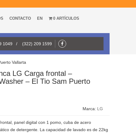
OS
CONTACTO
EN
0 ARTÍCULOS
09 1049 / (322) 209 1599
erto Vallarta
nca LG Carga frontal –
sher – El Tio Sam Puerto
Marca:
LG
frontal, panel digital con 1 pomo, cuba de acero
ático de detergente. La capacidad de lavado es de 22kg