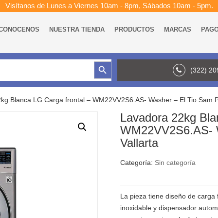
Visítanos de Lunes a Viernes 10am - 8pm, Sábados 10am - 5pm.
CONOCENOS
NUESTRA TIENDA
PRODUCTOS
MARCAS
PAG
Botón de búsqueda
(322) 2
kg Blanca LG Carga frontal – WM22VV2S6.AS- Washer – El Tio Sam Pu
Lavadora 22kg Bla
WM22VV2S6.AS- Wa
Vallarta
Categoría:
Sin categoría
La pieza tiene diseño de carga 
inoxidable y dispensador autom