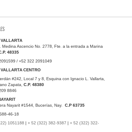
LES
 VALLARTA
. Medina Ascencio No. 2778, Fte. a la entrada a Marina
C.P. 48335
2091599 / +52 322 2091049
 VALLARTA CENTRO
erdán #242, Local 7 y 8, Esquina con Ignacio L. Vallarta,
iano Zapata,
C.P. 48380
209 8846
NAYARIT
era Nayarit #1544, Bucerías, Nay.
C.P 63735
688-46-18
322) 1051188
|
+ 52 (322) 382-9387
|
+ 52 (322) 322-