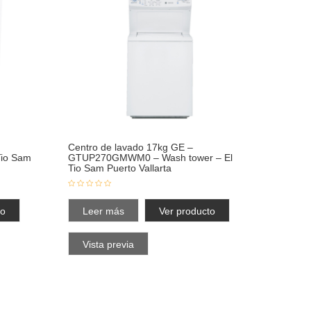
Centro de lavado 17kg GE –
io Sam
GTUP270GMWM0 – Wash tower – El
Tio Sam Puerto Vallarta
to
Leer más
Ver producto
Vista previa