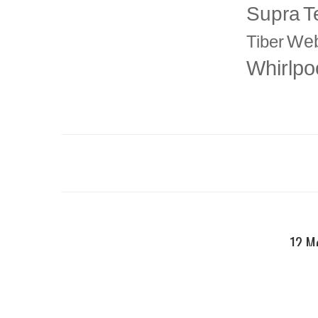
T
Supra
Web
Tiber
Whirlpo
12 Me