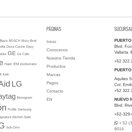
PÁGINAS
SUCURSA
PUERTO
Blaze
BOSCH
Brizo
Broil
Inicio
Blvd. Fco
elta
Dexa Cucine
Easy
Conocenos
Vallarta.
GE
anke
Ge Cafe
Nuestra Tienda
e
+52 322 
Haier
IEM
insinkerator
Productos
PUERTO
Marcas
lt
Kele
Aquiles S
Aid
LG
Pagos
Col. Emil
+52 322 
Contacto
aytag
Monogram
EN
NUEVO 
ón
Blvd.
Rivi
Profile
Samsung
+52-329-
ignature Kitchen Suite
+ 52 (
G
Sub-Zero
8014