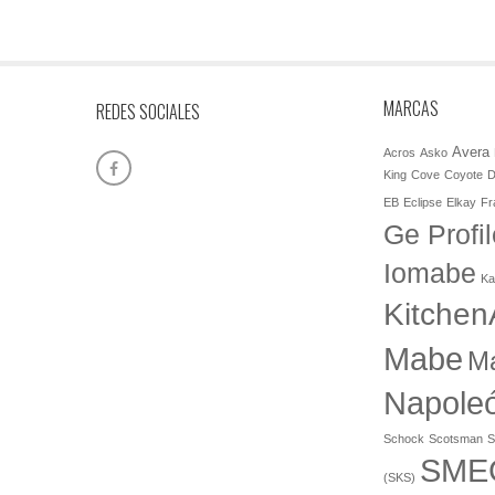
MARCAS
REDES SOCIALES
Avera
Acros
Asko
King
Cove
Coyote
D
EB
Eclipse
Elkay
Fr
Ge Profil
Iomabe
Ka
Kitchen
Mabe
M
Napole
Schock
Scotsman
S
SME
(SKS)