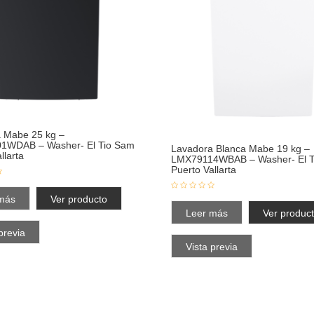
 Mabe 25 kg –
1WDAB – Washer- El Tio Sam
Lavadora Blanca Mabe 19 kg –
llarta
LMX79114WBAB – Washer- El T
Puerto Vallarta
más
Ver producto
Leer más
Ver produc
previa
Vista previa