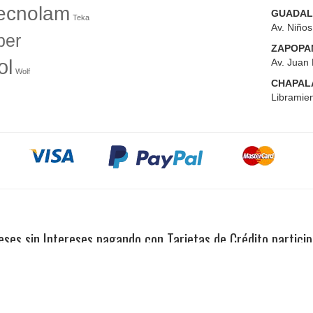
ecnolam
GUADAL
Teka
Av. Niño
er
ZAPOPA
ol
Av. Juan 
Wolf
CHAPAL
Libramien
ses sin Intereses pagando con Tarjetas de Crédito partici
Copyright 2023© El Tío Sam Puerto Vallarta. Todos los derechos reservados.