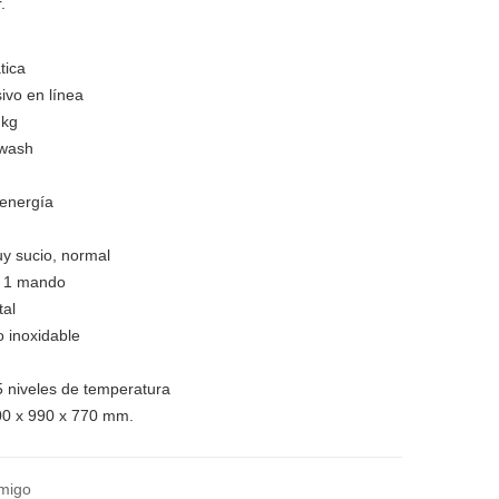
.
tica
sivo en línea
 kg
owash
 energía
y sucio, normal
 + 1 mando
tal
o inoxidable
5 niveles de temperatura
00 x 990 x 770 mm.
amigo