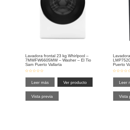
Lavadora frontal 23 kg Whirlpool –
Lavadora
7MWFW6605MW – Washer – El Tio
LMP7520
Sam Puerto Vallarta
Puerto Va
Leer más
Ver producto
Leer 
Vista previa
Vista 