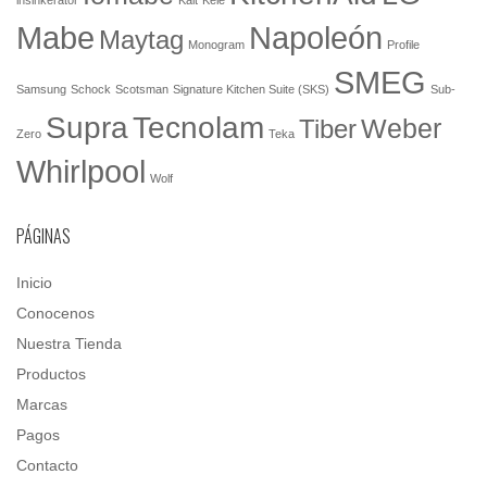
Mabe
Napoleón
Maytag
Monogram
Profile
SMEG
Samsung
Schock
Scotsman
Signature Kitchen Suite (SKS)
Sub-
Tecnolam
Supra
Weber
Tiber
Zero
Teka
Whirlpool
Wolf
PÁGINAS
Inicio
Conocenos
Nuestra Tienda
Productos
Marcas
Pagos
Contacto