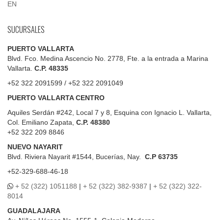
EN
SUCURSALES
PUERTO VALLARTA
Blvd. Fco. Medina Ascencio No. 2778, Fte. a la entrada a Marina
Vallarta.
C.P. 48335
+52 322 2091599 / +52 322 2091049
PUERTO VALLARTA CENTRO
Aquiles Serdán #242, Local 7 y 8, Esquina con Ignacio L. Vallarta,
Col. Emiliano Zapata,
C.P. 48380
+52 322 209 8846
NUEVO NAYARIT
Blvd.
Riviera Nayarit #1544, Bucerías, Nay.
C.P 63735
+52-329-688-46-18
+ 52 (322) 1051188
|
+ 52 (322) 382-9387
|
+ 52 (322) 322-
8014
GUADALAJARA