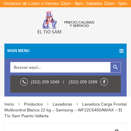
Visítanos de Lunes a Viernes 10am - 8pm, Sábados 10am - 5pm.
MAIN MENU
Botón de búsqueda
Buscar:
(322) 209 1049 / (322) 209 1599
Inicio
Productos
Lavadoras
Lavadora Carga Frontal
Multicontrol Blanca 22 kg – Samsung – WF22C6400AW/AX – El
Tío Sam Puerto Vallarta