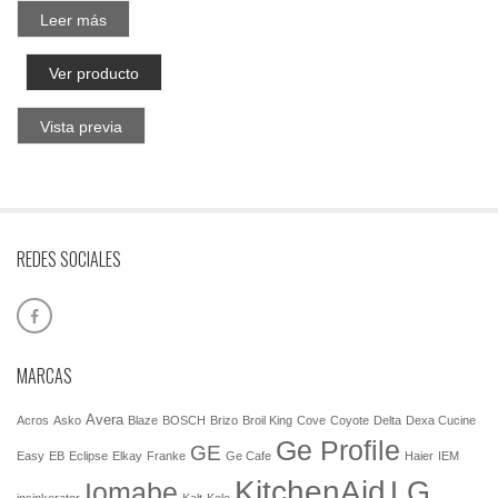
Leer más
Ver producto
Vista previa
REDES SOCIALES
MARCAS
Avera
Acros
Asko
Blaze
BOSCH
Brizo
Broil King
Cove
Coyote
Delta
Dexa Cucine
Ge Profile
GE
Easy
EB
Eclipse
Elkay
Franke
Ge Cafe
Haier
IEM
KitchenAid
LG
Iomabe
insinkerator
Kalt
Kele