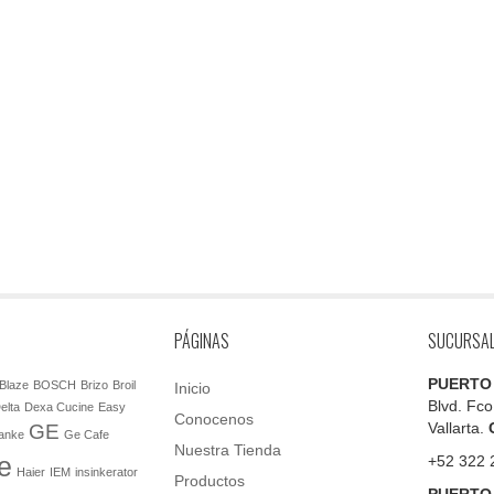
PÁGINAS
SUCURSA
PUERTO
Blaze
BOSCH
Brizo
Broil
Inicio
Blvd. Fco
elta
Dexa Cucine
Easy
Conocenos
Vallarta.
GE
anke
Ge Cafe
Nuestra Tienda
e
+52 322 
Haier
IEM
insinkerator
Productos