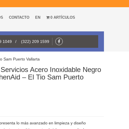
OS
CONTACTO
EN
0 ARTÍCULOS
09 1049 / (322) 209 1599
io Sam Puerto Vallarta
6 Servicios Acero Inoxidable Negro
enAid – El Tio Sam Puerto
representa lo más avanzado en limpieza y diseño