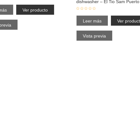
dishwasher – El Tio Sam Puerto 
más
Ver producto
Leer más
Ver produc
previa
Vista previa