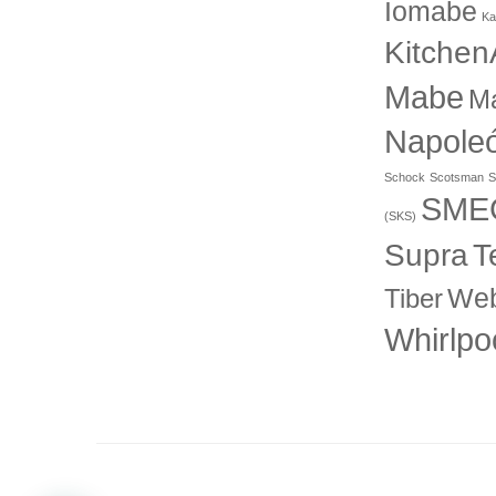
Iomabe
Ka
Kitchen
Mabe
M
Napole
Schock
Scotsman
S
SME
(SKS)
T
Supra
Web
Tiber
Whirlpo