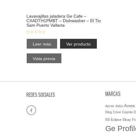
Lavavajillas jaladera Ge Cafe –
CXADTH1PMBT – Dishwasher – El Tio
Sam Puerto Vallarta
Leer más
Ver producto
Vista previa
MARCAS
REDES SOCIALES
Avera
Acros
Asko
King
Cove
Coyote
D
EB
Eclipse
Elkay
Fr
Ge Profil