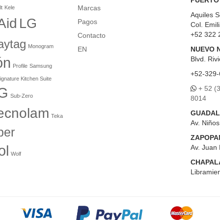
PUERTO
Marcas
lt
Kele
Aquiles S
Aid
LG
Pagos
Col. Emil
+52 322 
Contacto
aytag
Monogram
EN
NUEVO 
ón
Blvd.
Rivi
Profile
Samsung
+52-329-
ignature Kitchen Suite
+ 52 (
G
Sub-Zero
8014
ecnolam
GUADAL
Teka
Av. Niño
er
ZAPOPA
ol
Av. Juan 
Wolf
CHAPAL
Libramien