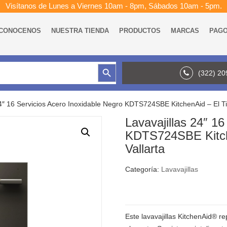
Visítanos de Lunes a Viernes 10am - 8pm, Sábados 10am - 5pm.
CONOCENOS
NUESTRA TIENDA
PRODUCTOS
MARCAS
PAG
Botón de búsqueda
(322) 2
24″ 16 Servicios Acero Inoxidable Negro KDTS724SBE KitchenAid – El T
Lavavajillas 24″ 1
KDTS724SBE Kitch
Vallarta
Categoría:
Lavavajillas
Este lavavajillas KitchenAid® 