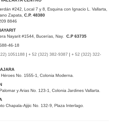
 VALLARTA CENTRO
erdán #242, Local 7 y 8, Esquina con Ignacio L. Vallarta,
iano Zapata,
C.P. 48380
209 8846
NAYARIT
era Nayarit #1544, Bucerías, Nay.
C.P 63735
688-46-18
322) 1051188
|
+ 52 (322) 382-9387
|
+ 52 (322) 322-
AJARA
s Héroes No. 1555-1, Colonia Moderna.
N
Palomar y Arias No. 123-1, Colonia Jardines Vallarta.
A
to Chapala-Ajijic No. 132-9, Plaza Interlago.