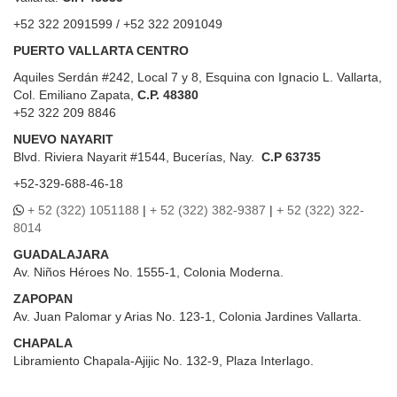
+52 322 2091599 / +52 322 2091049
PUERTO VALLARTA CENTRO
Aquiles Serdán #242, Local 7 y 8, Esquina con Ignacio L. Vallarta,
Col. Emiliano Zapata,
C.P. 48380
+52 322 209 8846
NUEVO NAYARIT
Blvd.
Riviera Nayarit #1544, Bucerías, Nay.
C.P 63735
+52-329-688-46-18
+ 52 (322) 1051188
|
+ 52 (322) 382-9387
|
+ 52 (322) 322-
8014
GUADALAJARA
Av. Niños Héroes No. 1555-1, Colonia Moderna.
ZAPOPAN
Av. Juan Palomar y Arias No. 123-1, Colonia Jardines Vallarta.
CHAPALA
Libramiento Chapala-Ajijic No. 132-9, Plaza Interlago.