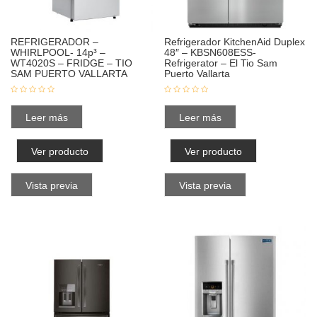
REFRIGERADOR –
Refrigerador KitchenAid Duplex
WHIRLPOOL- 14p³ –
48″ – KBSN608ESS-
WT4020S – FRIDGE – TIO
Refrigerator – El Tio Sam
SAM PUERTO VALLARTA
Puerto Vallarta
Leer más
Leer más
Ver producto
Ver producto
Vista previa
Vista previa