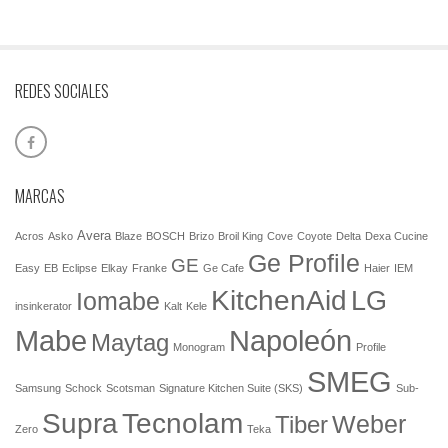
REDES SOCIALES
MARCAS
Avera
Acros
Asko
Blaze
BOSCH
Brizo
Broil King
Cove
Coyote
Delta
Dexa Cucine
Ge Profile
GE
Easy
EB
Eclipse
Elkay
Franke
Ge Cafe
Haier
IEM
KitchenAid
LG
Iomabe
insinkerator
Kalt
Kele
Mabe
Napoleón
Maytag
Monogram
Profile
SMEG
Samsung
Schock
Scotsman
Signature Kitchen Suite (SKS)
Sub-
Tecnolam
Supra
Weber
Tiber
Zero
Teka