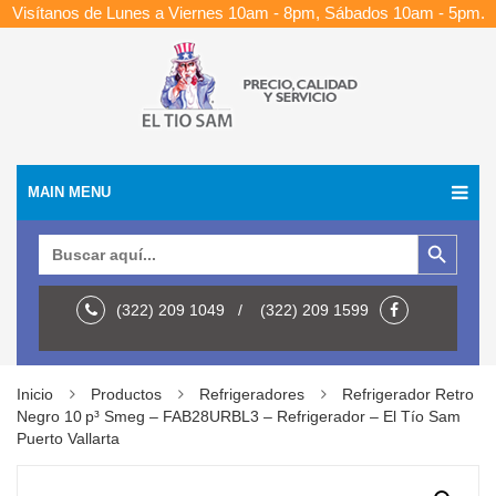
Visítanos de Lunes a Viernes 10am - 8pm, Sábados 10am - 5pm.
MAIN MENU
Botón de búsqueda
Buscar:
(322) 209 1049 / (322) 209 1599
Inicio
Productos
Refrigeradores
Refrigerador Retro
Negro 10 p³ Smeg – FAB28URBL3 – Refrigerador – El Tío Sam
Puerto Vallarta