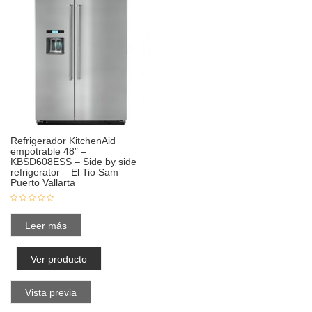
Refrigerador KitchenAid
empotrable 48″ –
KBSD608ESS – Side by side
refrigerator – El Tio Sam
Puerto Vallarta
Leer más
Ver producto
Vista previa