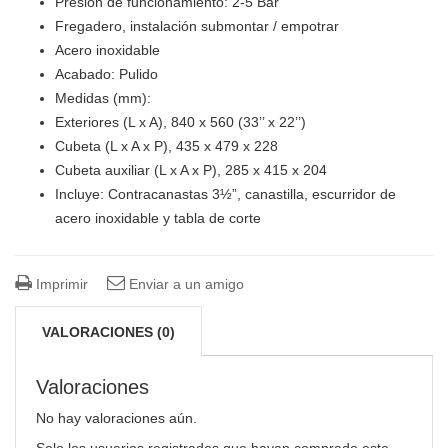
Presión de funcionamiento: 2-5 Bar
Fregadero, instalación submontar / empotrar
Acero inoxidable
Acabado: Pulido
Medidas (mm):
Exteriores (L x A), 840 x 560 (33’’ x 22’’)
Cubeta (L x A x P), 435 x 479 x 228
Cubeta auxiliar (L x A x P), 285 x 415 x 204
Incluye: Contracanastas 3½”, canastilla, escurridor de
acero inoxidable y tabla de corte
Imprimir
Enviar a un amigo
VALORACIONES (0)
Valoraciones
No hay valoraciones aún.
Solo los usuarios registrados que hayan comprado este