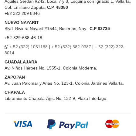
Aquiles Serdán #242, Local 7 y 8, Esquina con Ignacio L. Vallarta,
Col. Emiliano Zapata,
C.P. 48380
+52 322 209 8846
NUEVO NAYARIT
Blvd.
Riviera Nayarit #1544, Bucerías, Nay.
C.P 63735
+52-329-688-46-18
+ 52 (322) 1051188
|
+ 52 (322) 382-9387
|
+ 52 (322) 322-
8014
GUADALAJARA
Av. Niños Héroes No. 1555-1, Colonia Moderna.
ZAPOPAN
Av. Juan Palomar y Arias No. 123-1, Colonia Jardines Vallarta.
CHAPALA
Libramiento Chapala-Ajijic No. 132-9, Plaza Interlago.