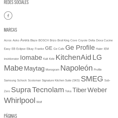
REDES SOCIALES
MARCAS
Avera
Acros
Asko
Blaze
BOSCH
Brizo
Broil King
Cove
Coyote
Delta
Dexa Cucine
Ge Profile
GE
Easy
EB
Eclipse
Elkay
Franke
Ge Cafe
Haier
IEM
KitchenAid
LG
Iomabe
insinkerator
Kalt
Kele
Mabe
Napoleón
Maytag
Monogram
Profile
SMEG
Samsung
Schock
Scotsman
Signature Kitchen Suite (SKS)
Sub-
Tecnolam
Supra
Weber
Tiber
Zero
Teka
Whirlpool
Wolf
PÁGINAS