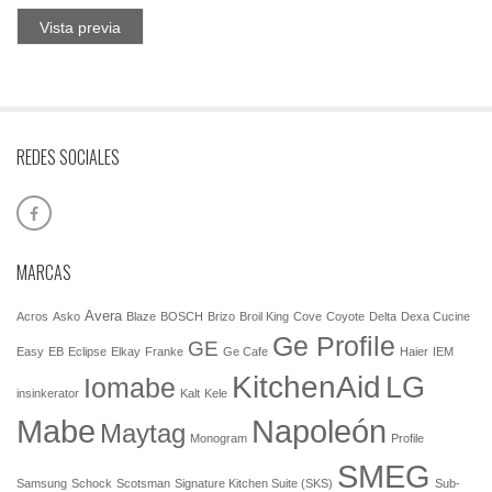
Vista previa
REDES SOCIALES
MARCAS
Avera
Acros
Asko
Blaze
BOSCH
Brizo
Broil King
Cove
Coyote
Delta
Dexa Cucine
Ge Profile
GE
Easy
EB
Eclipse
Elkay
Franke
Ge Cafe
Haier
IEM
KitchenAid
LG
Iomabe
insinkerator
Kalt
Kele
Mabe
Napoleón
Maytag
Monogram
Profile
SMEG
Samsung
Schock
Scotsman
Signature Kitchen Suite (SKS)
Sub-