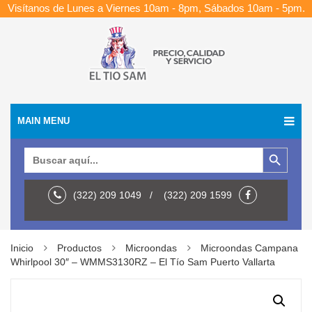
Visítanos de Lunes a Viernes 10am - 8pm, Sábados 10am - 5pm.
MAIN MENU
Botón de búsqueda
Buscar:
(322) 209 1049 / (322) 209 1599
Inicio
Productos
Microondas
Microondas Campana
Whirlpool 30″ – WMMS3130RZ – El Tío Sam Puerto Vallarta