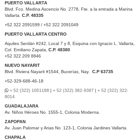
PUERTO VALLARTA
Blvd. Fco. Medina Ascencio No. 2778, Fte. a la entrada a Marina
Vallarta.
C.P. 48335
+52 322 2091599 / +52 322 2091049
PUERTO VALLARTA CENTRO
Aquiles Serdán #242, Local 7 y 8, Esquina con Ignacio L. Vallarta,
Col. Emiliano Zapata,
C.P. 48380
+52 322 209 8846
NUEVO NAYARIT
Blvd.
Riviera Nayarit #1544, Bucerías, Nay.
C.P 63735
+52-329-688-46-18
+ 52 (322) 1051188
|
+ 52 (322) 382-9387
|
+ 52 (322) 322-
8014
GUADALAJARA
Av. Niños Héroes No. 1555-1, Colonia Moderna.
ZAPOPAN
Av. Juan Palomar y Arias No. 123-1, Colonia Jardines Vallarta.
CHAPALA